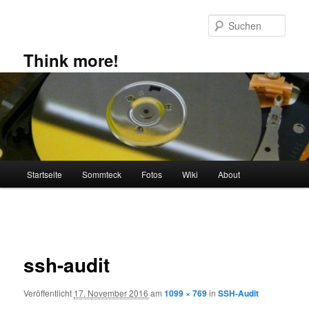
Zum
primären
Such
Inhalt
springen
Think more!
Hauptmenü
Startseite
Sommteck
Fotos
Wiki
About
Bilder-
Navigation
ssh-audit
Veröffentlicht
17. November 2016
am
1099 × 769
in
SSH-Audit