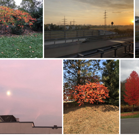
IMG 2943
2924
IMG 2888