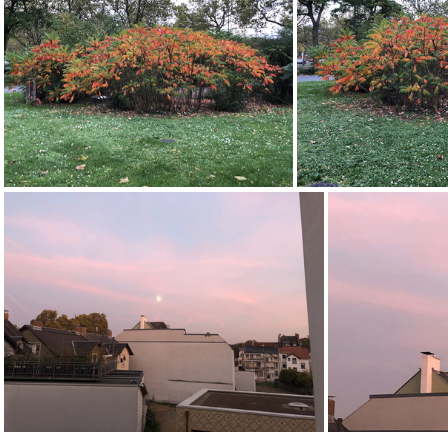
IMG 2956
IMG 2941
IMG 2922
IMG 