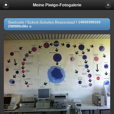
Meine Piwigo-Fotogalerie
Startseite
/
Eckert-Schulen Regenstauf
/
14650398183
298989c06c o