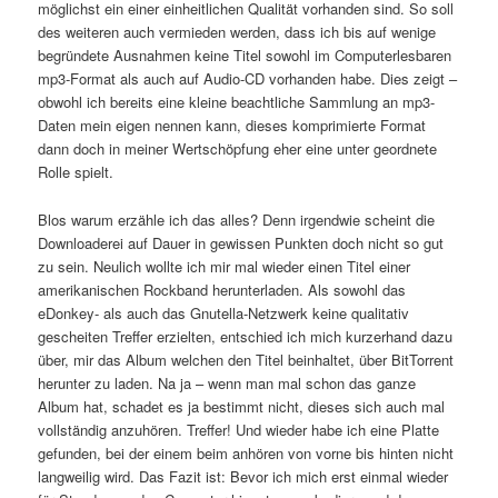
möglichst ein einer einheitlichen Qualität vorhanden sind. So soll
des weiteren auch vermieden werden, dass ich bis auf wenige
begründete Ausnahmen keine Titel sowohl im Computerlesbaren
mp3-Format als auch auf Audio-CD vorhanden habe. Dies zeigt –
obwohl ich bereits eine kleine beachtliche Sammlung an mp3-
Daten mein eigen nennen kann, dieses komprimierte Format
dann doch in meiner Wertschöpfung eher eine unter geordnete
Rolle spielt.
Blos warum erzähle ich das alles? Denn irgendwie scheint die
Downloaderei auf Dauer in gewissen Punkten doch nicht so gut
zu sein. Neulich wollte ich mir mal wieder einen Titel einer
amerikanischen Rockband herunterladen. Als sowohl das
eDonkey- als auch das Gnutella-Netzwerk keine qualitativ
gescheiten Treffer erzielten, entschied ich mich kurzerhand dazu
über, mir das Album welchen den Titel beinhaltet, über BitTorrent
herunter zu laden. Na ja – wenn man mal schon das ganze
Album hat, schadet es ja bestimmt nicht, dieses sich auch mal
vollständig anzuhören. Treffer! Und wieder habe ich eine Platte
gefunden, bei der einem beim anhören von vorne bis hinten nicht
langweilig wird. Das Fazit ist: Bevor ich mich erst einmal wieder