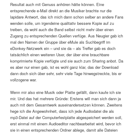
Resultat auch mit Genuss anhören hätte können. Eine
entsprechende e-Mail direkt an die Musiker brachte nur die
lapidare Antwort, das ich mich dann schon selber an andere Fans
wenden solle, um irgendeine qualitativ bessere Kopie auf zu
treiben, da wohl auch die Band selbst nicht mehr über einen
Zugang zu entsprechenden Quellen verfüge. Aus Neugier gab ich
mal den Namen der Gruppe über eMule als Suchbegriff im
eDonkey-Netzwerk ein – und sie da – als Treffer gab es doch
tatsächlich einen weiteren User, der über eine brauchbare
komprimierte Kopie verfügte und sie auch zum Sharing anbot. Da
es aber nur einen gab, ist es wohl ganz klar, das der Download
dann doch sich über sehr, sehr viele Tage hinwegstreckte, bis er
vollzogene war.
Wenn mir also eine Musik oder Platte gefällt, dann kaufe ich sie
mir. Und das hat mehrere Gründe: Erstens will man sich dann ja
auch mit dem Gesamtwerk auseinandersetzen können. Zweitens
hege ich die Angewohnheit, dass ich jede Audiodatei die als
mp3-Datei auf der Computerfestplatte abgespeichert werden soll,
erst einmal mit einem Audioeditor nachbearbeitet wird, bevor ich
sie in einen entsprechenden Ordner ablege, damit alle Dateien