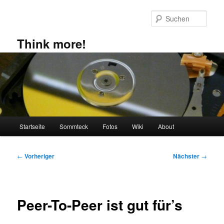
Zum
primären
Such
Inhalt
springen
Think more!
Hauptmenü
Startseite
Sommteck
Fotos
Wiki
About
Beitragsnavigation
←
Vorheriger
Nächster
→
Peer-To-Peer ist gut für’s