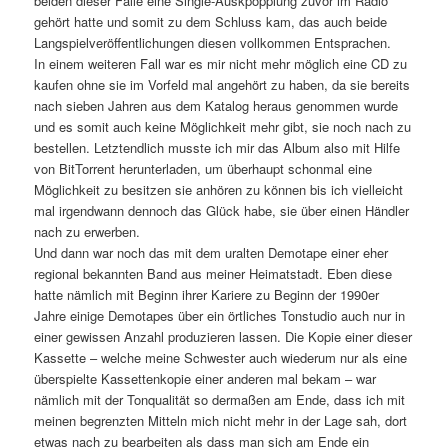
beiden dieser Fälle eine Single-Auskpopplung zuvor im Radio
gehört hatte und somit zu dem Schluss kam, das auch beide
Langspielveröffentlichungen diesen vollkommen Entsprachen.
In einem weiteren Fall war es mir nicht mehr möglich eine CD zu
kaufen ohne sie im Vorfeld mal angehört zu haben, da sie bereits
nach sieben Jahren aus dem Katalog heraus genommen wurde
und es somit auch keine Möglichkeit mehr gibt, sie noch nach zu
bestellen. Letztendlich musste ich mir das Album also mit Hilfe
von BitTorrent herunterladen, um überhaupt schonmal eine
Möglichkeit zu besitzen sie anhören zu können bis ich vielleicht
mal irgendwann dennoch das Glück habe, sie über einen Händler
nach zu erwerben.
Und dann war noch das mit dem uralten Demotape einer eher
regional bekannten Band aus meiner Heimatstadt. Eben diese
hatte nämlich mit Beginn ihrer Kariere zu Beginn der 1990er
Jahre einige Demotapes über ein örtliches Tonstudio auch nur in
einer gewissen Anzahl produzieren lassen. Die Kopie einer dieser
Kassette – welche meine Schwester auch wiederum nur als eine
überspielte Kassettenkopie einer anderen mal bekam – war
nämlich mit der Tonqualität so dermaßen am Ende, dass ich mit
meinen begrenzten Mitteln mich nicht mehr in der Lage sah, dort
etwas nach zu bearbeiten als dass man sich am Ende ein