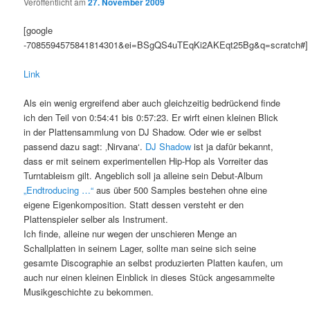
Veröffentlicht am
27. November 2009
[google
-7085594575841814301&ei=BSgQS4uTEqKi2AKEqt25Bg&q=scratch#]
Link
Als ein wenig ergreifend aber auch gleichzeitig bedrückend finde
ich den Teil von 0:54:41 bis 0:57:23. Er wirft einen kleinen Blick
in der Plattensammlung von DJ Shadow. Oder wie er selbst
passend dazu sagt: ‚Nirvana‘.
DJ Shadow
ist ja dafür bekannt,
dass er mit seinem experimentellen Hip-Hop als Vorreiter das
Turntableism gilt. Angeblich soll ja alleine sein Debut-Album
„Endtroducing …“
aus über 500 Samples bestehen ohne eine
eigene Eigenkomposition. Statt dessen versteht er den
Plattenspieler selber als Instrument.
Ich finde, alleine nur wegen der unschieren Menge an
Schallplatten in seinem Lager, sollte man seine sich seine
gesamte Discographie an selbst produzierten Platten kaufen, um
auch nur einen kleinen Einblick in dieses Stück angesammelte
Musikgeschichte zu bekommen.