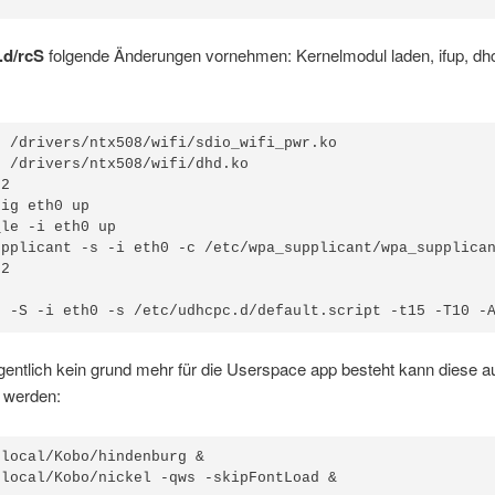
t.d/rcS
folgende Änderungen vornehmen: Kernelmodul laden, ifup, dh
 /drivers/ntx508/wifi/sdio_wifi_pwr.ko

 /drivers/ntx508/wifi/dhd.ko

2

ig eth0 up

le -i eth0 up

upplicant -s -i eth0 -c /etc/wpa_supplicant/wpa_supplican
2

igentlich kein grund mehr für die Userspace app besteht kann diese 
t werden:
local/Kobo/hindenburg &
