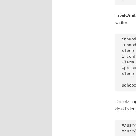
In
/etc/ini
weiter:
insmod
insmod
sleep 
ifconf
wlarm_
wpa_s
sleep 
Da jetzt e
deaktivier
#/usr/