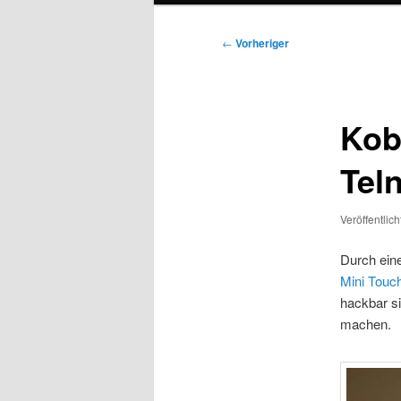
Beitragsnavigation
←
Vorheriger
Kob
Tel
Veröffentlic
Durch eine
Mini Touc
hackbar s
machen.