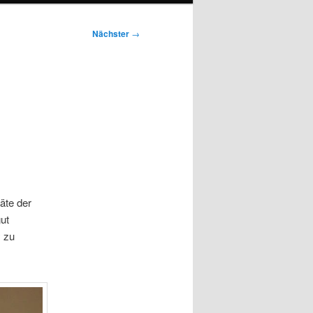
Nächster
→
äte der
ut
y zu