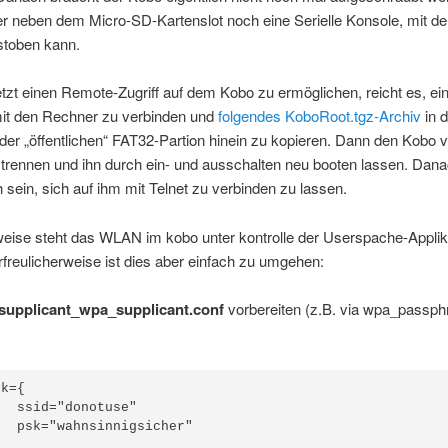
er neben dem Micro-SD-Kartenslot noch eine Serielle Konsole, mit d
stoben kann.
tzt einen Remote-Zugriff auf dem Kobo zu ermöglichen, reicht es, ein
it den Rechner zu verbinden und
folgendes KoboRoot.tgz-Archiv
in 
der „öffentlichen“ FAT32-Partion hinein zu kopieren. Dann den Kobo
rennen und ihn durch ein- und ausschalten neu booten lassen. Danac
 sein, sich auf ihm mit Telnet zu verbinden zu lassen.
eise steht das WLAN im kobo unter kontrolle der Userspache-Applik
Erfreulicherweise ist dies aber einfach zu umgehen:
supplicant_wpa_supplicant.conf
vorbereiten (z.B. via wpa_passph
k={

  ssid="donotuse"

  psk="wahnsinnigsicher"
