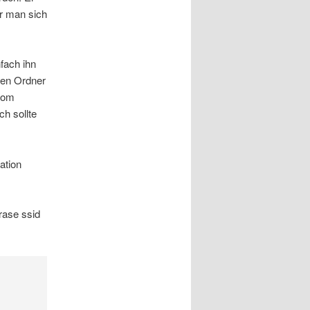
er man sich
fach ihn
den Ordner
 vom
h sollte
ation
rase ssid