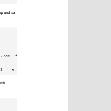
cp und so
t.conf -C /var/run/wpa_supplicant -B

auch