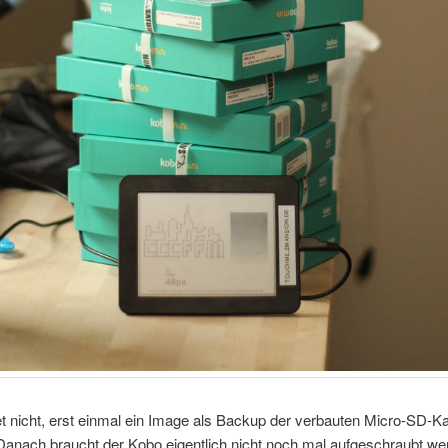
 nicht, erst einmal ein Image als Backup der verbauten Micro-SD-Ka
 Danach braucht der Kobo eigentlich nicht noch mal aufgeschraubt we