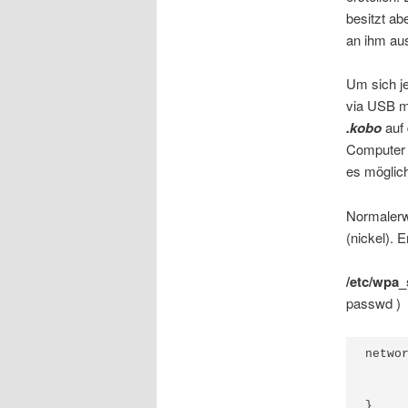
besitzt ab
an ihm au
Um sich je
via USB m
.kobo
auf 
Computer t
es möglich
Normalerw
(nickel). 
/etc/wpa_
passwd )
networ
      
      