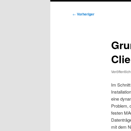
Beitragsnavigation
←
Vorheriger
Gru
Clie
Veröffentlic
Im Schnitt
Installati
eine dynam
Problem, d
festen MA
Datenträge
mit dem N