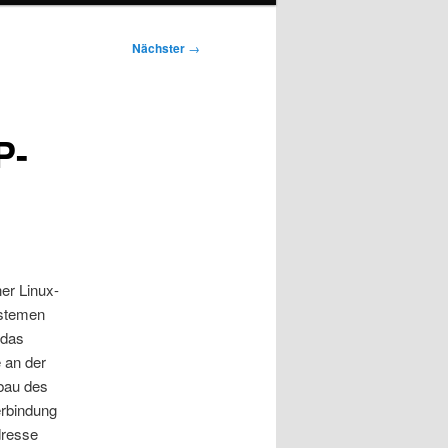
Nächster
→
P-
ner Linux-
ystemen
 das
 an der
bau des
erbindung
dresse