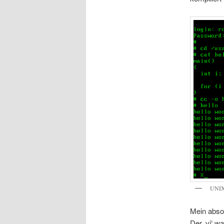
UNIX
Mein absol
Der ‚vi‘ w