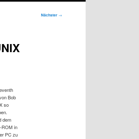
Nächster
→
UNIX
eventh
 von Bob
IX so
ben.
nd dem
CD-ROM in
der PC zu