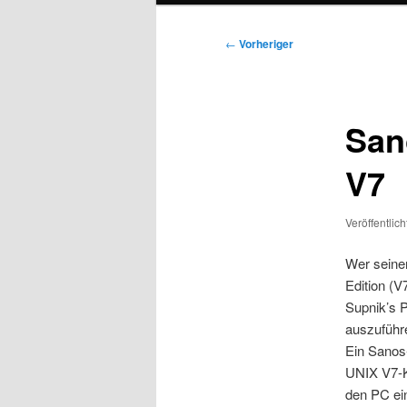
Beitragsnavigation
←
Vorheriger
San
V7
Veröffentlic
Wer seine
Edition (
Supnik’s 
auszuführ
Ein Sanos
UNIX V7-Ki
den PC ei