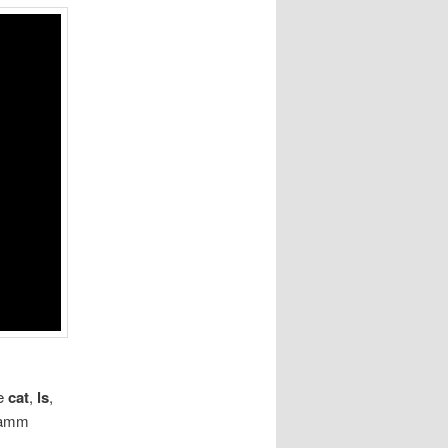
ie
cat
,
ls
,
ramm