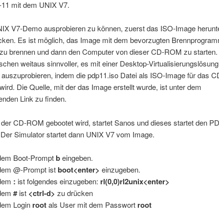
-11 mit dem UNIX V7.
IX V7-Demo ausprobieren zu können, zuerst das ISO-Image herunt
cken. Es ist möglich, das Image mit dem bevorzugten Brennprogram
 brennen und dann den Computer von dieser CD-ROM zu starten. 
schen weitaus sinnvoller, es mit einer Desktop-Virtualisierungslösung
x auszuprobieren, indem die pdp11.iso Datei als ISO-Image für das
 wird. Die Quelle, mit der das Image erstellt wurde, ist unter dem
nden Link zu finden.
der CD-ROM gebootet wird, startet Sanos und dieses startet den P
. Der Simulator startet dann UNIX V7 vom Image.
dem Boot-Prompt
b
eingeben.
dem @-Prompt ist
boot<enter>
einzugeben.
 dem
:
ist folgendes einzugeben:
rl(0,0)rl2unix<enter>
 dem
#
ist
<ctrl-d>
zu drücken
dem Login
root
als User mit dem Passwort
root