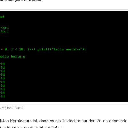
 V7 Hello World
utes Kernfeature ist, dass es als Texteditor nur den Zeilen-orientierten
ar seinerseits noch nicht verfügbar.