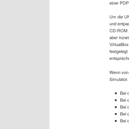
einer PDP
Um die UN
und entpa
CD-ROM zu
aber inzwi
VirtualBo
festgelegt
entspreche
Wenn von 
Simulator
Bei 
Bei 
Bei
Bei
Bei 