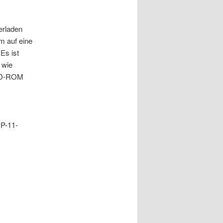
erladen
m auf eine
Es ist
 wie
 CD-ROM
DP-11-