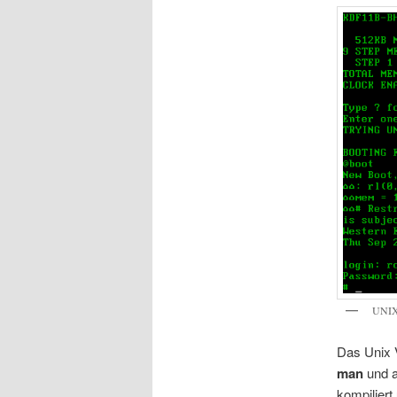
UNIX
Das Unix V
man
und a
kompiliert