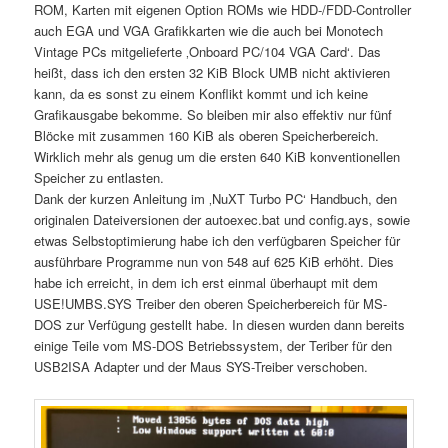
ROM, Karten mit eigenen Option ROMs wie HDD-/FDD-Controller
auch EGA und VGA Grafikkarten wie die auch bei Monotech
Vintage PCs mitgelieferte ‚Onboard PC/104 VGA Card‘. Das
heißt, dass ich den ersten 32 KiB Block UMB nicht aktivieren
kann, da es sonst zu einem Konflikt kommt und ich keine
Grafikausgabe bekomme. So bleiben mir also effektiv nur fünf
Blöcke mit zusammen 160 KiB als oberen Speicherbereich.
Wirklich mehr als genug um die ersten 640 KiB konventionellen
Speicher zu entlasten.
Dank der kurzen Anleitung im ‚NuXT Turbo PC‘ Handbuch, den
originalen Dateiversionen der autoexec.bat und config.ays, sowie
etwas Selbstoptimierung habe ich den verfügbaren Speicher für
ausführbare Programme nun von 548 auf 625 KiB erhöht. Dies
habe ich erreicht, in dem ich erst einmal überhaupt mit dem
USE!UMBS.SYS Treiber den oberen Speicherbereich für MS-
DOS zur Verfügung gestellt habe. In diesen wurden dann bereits
einige Teile vom MS-DOS Betriebssystem, der Teriber für den
USB2ISA Adapter und der Maus SYS-Treiber verschoben.