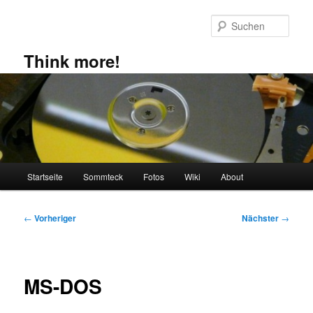
Zum
primären
Such
Inhalt
springen
Think more!
Hauptmenü
Startseite
Sommteck
Fotos
Wiki
About
Beitragsnavigation
←
Vorheriger
Nächster
→
MS-DOS