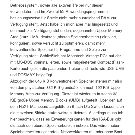
Betriebssystem, sowie alle aktiven Treiber nur diesen
verwendeten und im Zweifel für Anwendungsprogramme,
beziehungsweise für Spiele nicht mehr ausreichend RAM zur
Verfügung steht. Jetzt habe ich mich aber mal hingesetzt und
den noch zur Verfügung stehenden, sogenannten Upper Memory
Area (kurz UMA, deutsch: ‚oberen Speicherbereich‘) aktiviert,
konfiguriert, sowie versucht zu optimieren, damit mehr
konventioneller Speicher für Programme und Spiele zur
Verfügung steht. Schließlich hat Monotech Vintage PCs auf der
mit MS-DOS vorinstallierten, sowie mitgelieferten CompactFlash-
Karte auch gleich die passenden Treiber und Tools wie USE!UMB
und DOSMAX beigefügt.
Abzüglich der 640 KiB konventionellen Speicher stehen mir also
von den physischen 832 KiB grundsätzlich noch 192 KiB Upper
Memory Area zur Verfügung. Dieser ist wiederum in sechs 32
KiB große Upper Memory Blocks (UMB) aufgeteilt. Über den auf
dem NuXT Mainboard aufgelöteten 6-fach Dip-Switch lassen sich
die einzelnen Blöcke stufenweise aktivieren. Allerdings muss ich
hier beachten, dass es Erweiterungskarten für den ISA-Bus gibt,
die auch den oberen Speicherbereich nutzen. Das wären neben
Speichererweiterungskarten, Netzwerkkarten mit oder ohne Boot