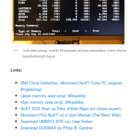
Aufschlüsselung, welche Programme im konventionellen, sowie oberen
Speicherbereich liegen.
Links:
IBM Clone Selbstbau: Monotech NuXT Turbo PC (eigener
Blogbeitrag)
Upper memory area (engl. Wikipedia)
High memory area (engl. Wikipedia)
NuXT DOS Start up Files (Gitlab-Repo auf chaos.expert)
Monotech PCs NuXT v2.0 User Manual (The Retro Web)
Download UMBPCI.SYS von Uwe Sieber
Download DOSMAX by Philip B. Gardner