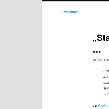
Beitragsnavigation
←
Vorheriger
„Sta
…
Veröffentlic
Arm
die
und
Tei
sel
via
Christ