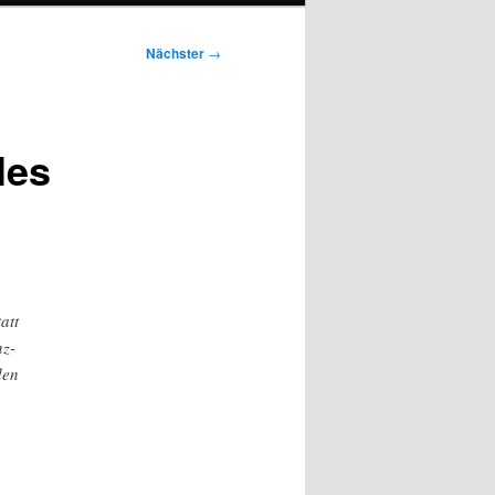
Nächster
→
les
att
nz-
den