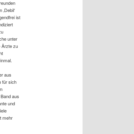
Freunden
 ‚Debil‘
endfrei ist
diziert
zu
che unter
 Ärzte zu
ht
einmal.
er aus
 für sich
em
r Band aus
nnte und
iele
lt mehr