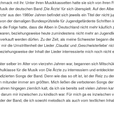
mack mit ihr. Unter ihren Musikkassetten hatte sie sich von ihren 
usik der deutschen Band ‚Die Ärzte‘ für sich überspielt. Auf den Alben
rzte‘ aus den 1980er Jahren befindet sich jeweils ein Titel der nicht jug
von der damaligen Bundesprüfstelle für Jugendgefärdente Schriften in
 die Folge hatte, dass die Alben in Deutschland nicht mehr käuflich 
waren, beziehungsweise heute zumindestens nicht mehr an Jugendli
verkauft werden dürfen. Zu der Zeit, als meine Schwester begann die
 mir die Umstrittenheit der Lieder ‚Claudia‘ und ‚Geschwisterliebe‘ nic
eziehungsweise der Inhalt der Lieder interressierte mich noch nicht 
äter selber im Alter von vierzehn Jahren war, begannen sich Mitschül
ulklasse für die Musik von Die Ärzte zu interressiern und entdeckten
ndizierten Songs der Band. Denn wie das so oft ist, ist der Reiz zu d
n mitunder immer am größten. Mich ließen die verbotenen Songs de
ahren hingegen ziemlich kalt, da ich sie bereits seit vielen Jahren ka
darum mir inzwischen zu kindisch war. Für mich ga es inzwischen v
der der Band, die ich sowohl melodisch als auch vom textlichen Inha