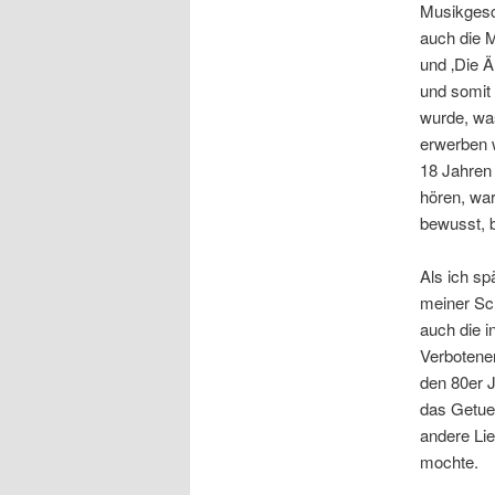
Musikgesch
auch die M
und ‚Die Ä
und somit 
wurde, was
erwerben 
18 Jahren 
hören, war
bewusst, b
Als ich sp
meiner Sch
auch die i
Verbotene
den 80er J
das Getue 
andere Lie
mochte.