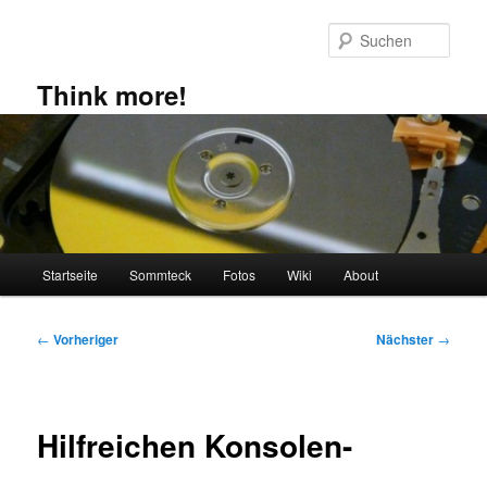
Zum
primären
Such
Inhalt
springen
Think more!
Hauptmenü
Startseite
Sommteck
Fotos
Wiki
About
Beitragsnavigation
←
Vorheriger
Nächster
→
Hilfreichen Konsolen-