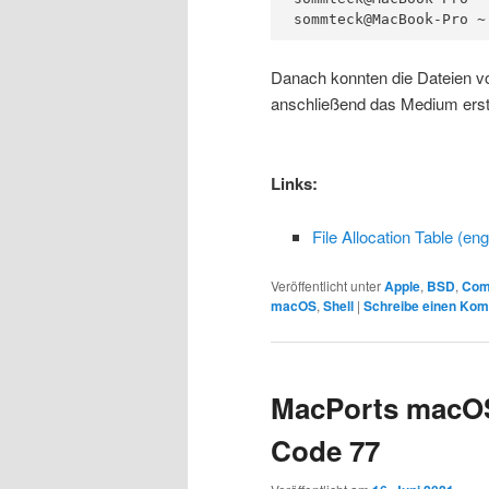
sommteck@MacBook-Pro ~
Danach konnten die Dateien vo
anschließend das Medium erst 
Links:
File Allocation Table (eng
Veröffentlicht unter
Apple
,
BSD
,
Com
macOS
,
Shell
|
Schreibe einen Ko
MacPorts macOS
Code 77