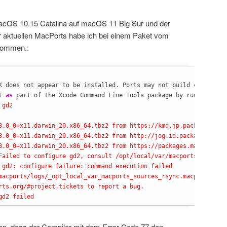
OS 10.15 Catalina auf macOS 11 Big Sur und der
er aktuellen MacPorts habe ich bei einem Paket vom
kommen.:
K does not appear to be installed. Ports may not build correctly.
t 
as
 part of the Xcode Command Line Tools package by running 
`
xc
gd2

3.0_0+x11.darwin_20.x86_64.tbz2 from https://kmq.jp.packages.macp
3.0_0+x11.darwin_20.x86_64.tbz2 from http://jog.id.packages.macpo
3.0_0+x11.darwin_20.x86_64.tbz2 from https://packages.macports.or
Failed to configure gd2, consult /opt/local/var/macports/build/_
 gd2: configure failure: command execution failed

macports/logs/_opt_local_var_macports_sources_rsync.macports.org_
rts.org/#project.tickets to report a bug.

gd2 failed
n, dass der Compiler mit dem Error-Code 77 den