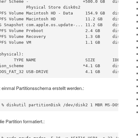
ner Scheme -                      +500.0 GB   disk1

           Physical Store disk0s2

PFS Volume Macintosh HD - Data     154.9 GB   disk1s1

PFS Volume Macintosh HD            11.2 GB    disk1s2

S Snapshot com.apple.os.update-... 11.2 GB    disk1s2s1

PFS Volume Preboot                 2.4 GB     disk1s3

PFS Volume Recovery                1.3 GB     disk1s4

PFS Volume VM                      1.1 GB     disk1s5

hysical):

      TYPE NAME                    SIZE       IDENTIFIER

ion_scheme                        *4.1 GB     disk2

DOS_FAT_32 USB-DRIVE               4.1 GB     disk2s1
t einmal Partitionsschema erstellt werden.:
 % diskutil partitionDisk /dev/disk2 1 MBR MS-DOS FAT16-
 Partition formatiert.: