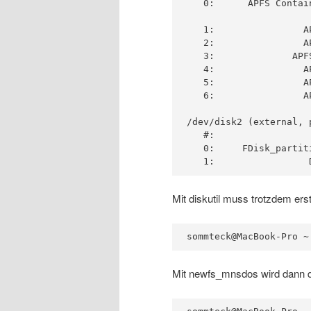
   0:      APFS Contai
                      
   1:                A
   2:                A
   3:              APF
   4:                A
   5:                A
   6:                A
/dev/disk2 (external, p
   #:                 
   0:     FDisk_partit
   1:                 
Mit diskutil muss trotzdem ers
sommteck@MacBook-Pro ~
Mit newfs_mnsdos wird dann die