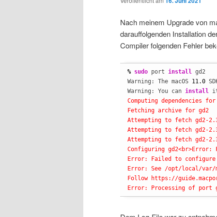
Veröffentlicht am
16. Juni 2021
Nach meinem Upgrade von mac
darauffolgenden Installation d
Compiler folgenden Fehler be
%
sudo
 port 
install
 gd2

Warning: The macOS 
11.0
 SD
Warning: You can 
install
 i
Computing dependencies for 
Fetching archive for gd2

Attempting to fetch gd2-2.
Attempting to fetch gd2-2.
Attempting to fetch gd2-2.
Configuring gd2<br>Error: 
Error: Failed to configure
Error: See /opt/local/var/
Follow https://guide.macpo
Error: Processing of port 
Dem Log-File war zu entnehme