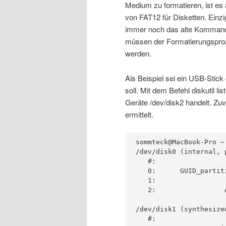
Medium zu formatieren, ist 
von FAT12 für Disketten. Einz
immer noch das alte Komman
müssen der Formatierungsproz
werden.
Als Beispiel sei ein USB-Stick
soll. Mit dem Befehl diskutil 
Geräte /dev/disk2 handelt. Zuv
ermittelt.
sommteck@MacBook-Pro ~
/dev/disk0 (internal, p
   #:                 
   0:      GUID_partit
   1:                 
   2:                 
/dev/disk1 (synthesized
   #:                 