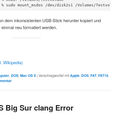
 % sudo mount_msdos /dev/disk2s1 /Volumes/Testvolume
n dem inkonsistenten USB-Stick herunter kopiert und
einmal neu formatiert werden.
l. Wikipedia)
puter
,
DOS
,
Mac OS X
|
Verschlagwortet mit
Apple
,
DOS
,
FAT
,
FAT16
,
mmentar
 Big Sur clang Error