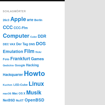
SCHLAGWÖRTER
Apple
arte
26c3
Berlin
CCC
CCC-Ffm
Computer
DDR
Cube
DOS
Der Tag
DEC VAX
DNS
Film
Emulation
flickr
Frankfurt
Games
Foto
Hacking
Google
Gedichte
Howto
Hackquarter
Linux
LED-Cube
Kuchen
Musik
Mac OS X
macOS
OpenBSD
NetBSD
NuXT