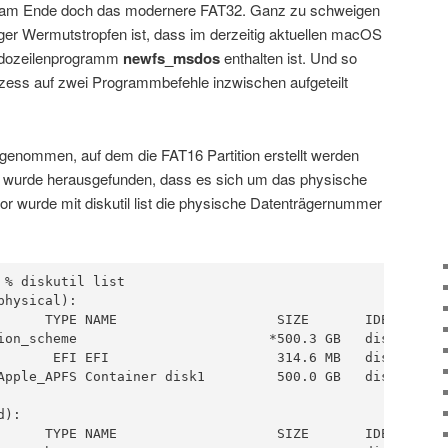
es am Ende doch das modernere FAT32. Ganz zu schweigen
iger Wermutstropfen ist, dass im derzeitig aktuellen macOS
dozeilenprogramm
newfs_msdos
enthalten ist. Und so
ess auf zwei Programmbefehle inzwischen aufgeteilt
 genommen, auf dem die FAT16 Partition erstellt werden
list wurde herausgefunden, dass es sich um das physische
or wurde mit diskutil list die physische Datenträgernummer
 % diskutil list

hysical):

      TYPE NAME                    SIZE       IDENTIFIER

ion_scheme                        *500.3 GB   disk0

       EFI EFI                     314.6 MB   disk0s1

Apple_APFS Container disk1         500.0 GB   disk0s2

):

      TYPE NAME                    SIZE       IDENTIFIER
