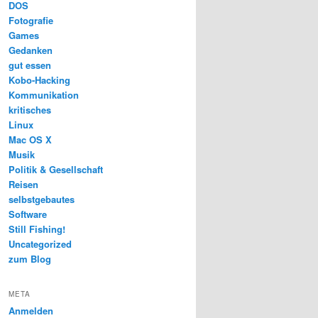
DOS
Fotografie
Games
Gedanken
gut essen
Kobo-Hacking
Kommunikation
kritisches
Linux
Mac OS X
Musik
Politik & Gesellschaft
Reisen
selbstgebautes
Software
Still Fishing!
USB 1G
Uncategorized
zum Blog
META
Anmelden