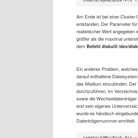
sommteck@MacBook-Pro ~
Am Ende ist bei einer Cluster
entstanden. Der Parameter für d
realistischer Wert angegeben
größer als die maximal unters
dem
Befehl diskutil /dev/dis
Ein anderes Problem, welches 
darauf enthaltene Dateisyste
das Medium einzubinden. Der 
durchzuführen. Im Verzeichni
sowie die Wechseldatenträger
erst sein eigenes Unterverze
wurde es händisch eingebunde
Datenträgernummer ermittelt.
sommteck@MacBook-Pro ~