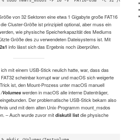
 % sudo newfs_msdos -F 16 -v "FAT16-USB" -c 32 /dev/disk
-Größe von 32 Sektoren eine etwa 1 Gigabyte große FAT16
ie Cluster-Größe ist prinzipiell optional, aber muss ein
 werden, wie physische Speicherkapazität des Mediums
tützte Größe des zu verwendeten Dateisystems ist. Mit
k2s1
info lässt sich das Ergebnis noch überprüfen.
ich mit einem USB-Stick neulich hatte, war, dass das
m FAT32 scheinbar korrupt war und macOS sich weigerte
Trick ist, den Mount-Prozess unter macOS manuell
s
/Volumes
werden in macOS alle interne Datenträger,
 eingebunden. Der problematische USB-Stick bekam also
ichnis und mit dem alten Unix-Programm mount_msdos
n. – Auch wurde zuvor mit
diskutil list
die physische
 % mkdir /Volumes/Testvolume
