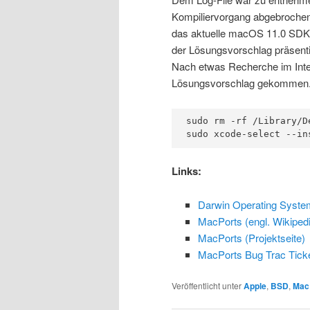
Kompiliervorgang abgebrochen 
das aktuelle macOS 11.0 SDK 
der Lösungsvorschlag präsenti
Nach etwas Recherche im Intern
Lösungsvorschlag gekommen. Ei
sudo rm -rf /Library/D
sudo xcode-select --in
Links:
Darwin Operating System
MacPorts (engl. Wikipedi
MacPorts (Projektseite)
MacPorts Bug Trac Tick
Veröffentlicht unter
Apple
,
BSD
,
Mac