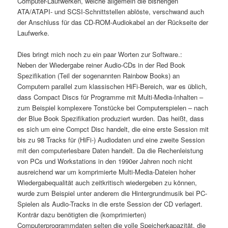
Computer-Laufwerken, welche allgemein die bisherigen
ATA/ATAPI- und SCSI-Schnittstellen ablöste, verschwand auch
der Anschluss für das CD-ROM-Audiokabel an der Rückseite der
Laufwerke.
Dies bringt mich noch zu ein paar Worten zur Software.:
Neben der Wiedergabe reiner Audio-CDs in der Red Book
Spezifikation (Teil der sogenannten Rainbow Books) an
Computern parallel zum klassischen HiFi-Bereich, war es üblich,
dass Compact Discs für Programme mit Multi-Media-Inhalten –
zum Beispiel komplexere Tonstücke bei Computerspielen – nach
der Blue Book Spezifikation produziert wurden. Das heißt, dass
es sich um eine Compct Disc handelt, die eine erste Session mit
bis zu 98 Tracks für (HiFi-) Audiodaten und eine zweite Session
mit den computerlesbare Daten handelt. Da die Rechenleistung
von PCs und Workstations in den 1990er Jahren noch nicht
ausreichend war um komprimierte Multi-Media-Dateien hoher
Wiedergabequalität auch zeitkritisch wiedergeben zu können,
wurde zum Beispiel unter anderem die Hintergrundmusik bei PC-
Spielen als Audio-Tracks in die erste Session der CD verlagert.
Konträr dazu benötigten die (komprimierten)
Computerprogrammdaten selten die volle Speicherkapazität, die