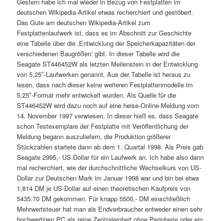
Gestern habe ich mal wieder in Bezug von Festplatten im
deutschen Wikipedia-Artikel etwas recherchiert und gestöbert.
Das Gute am deutschen Wikipedia-Artikel zum
Festplattenlaufwerk ist, dass es im Abschnitt zur Geschichte
eine Tabelle über die ‚Entwicklung der Speicherkapazitäten der
verschiedenen Baugrößen‘ gibt. In dieser Tabelle wird die
Seagate ST446452W als letzten Meilenstein in der Entwicklung
von 5,25″-Laufwerken genannt. Aus der Tabelle ist heraus zu
lesen, dass nach dieser keine weiteren Festplattenmodelle im
5,25″-Format mehr entwickelt wurden. Als Quelle für die
ST446452W wird dazu noch auf eine heise-Online-Meldung vom
14. November 1997 verwiesen. In dieser hieß es, dass Seagate
schon Testexemplare der Festplatte mit Veröffentlichung der
Meldung begann auszuliefern, die Produktion größerer
Stückzahlen startete dann ab dem 1. Quartal 1998. Als Preis gab
Seagate 2995,- US-Dollar für ein Laufwerk an. Ich habe also dann
mal recherchiert, wie der durchschnittliche Wechselkurs von US-
Dollar zur Deutschen Mark im Januar 1998 war und bin bei etwa
1,814 DM je US-Dollar auf einen theoretischen Kaufpreis von
5435.70 DM gekommen. Für knapp 5500,- DM einschließlich
Mehrwertsteuer hat man als Endverbraucher entweder einen sehr
hochwertigen PC als reine Zentraleinheit ohne Peripherie oder ein