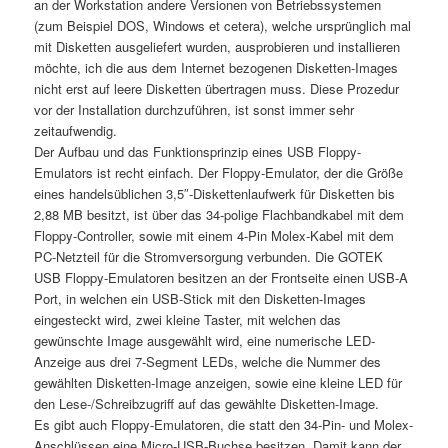
an der Workstation andere Versionen von Betriebssystemen
(zum Beispiel DOS, Windows et cetera), welche ursprünglich mal
mit Disketten ausgeliefert wurden, ausprobieren und installieren
möchte, ich die aus dem Internet bezogenen Disketten-Images
nicht erst auf leere Disketten übertragen muss. Diese Prozedur
vor der Installation durchzuführen, ist sonst immer sehr
zeitaufwendig.
Der Aufbau und das Funktionsprinzip eines USB Floppy-
Emulators ist recht einfach. Der Floppy-Emulator, der die Größe
eines handelsüblichen 3,5″-Diskettenlaufwerk für Disketten bis
2,88 MB besitzt, ist über das 34-polige Flachbandkabel mit dem
Floppy-Controller, sowie mit einem 4-Pin Molex-Kabel mit dem
PC-Netzteil für die Stromversorgung verbunden. Die GOTEK
USB Floppy-Emulatoren besitzen an der Frontseite einen USB-A
Port, in welchen ein USB-Stick mit den Disketten-Images
eingesteckt wird, zwei kleine Taster, mit welchen das
gewünschte Image ausgewählt wird, eine numerische LED-
Anzeige aus drei 7-Segment LEDs, welche die Nummer des
gewählten Disketten-Image anzeigen, sowie eine kleine LED für
den Lese-/Schreibzugriff auf das gewählte Disketten-Image.
Es gibt auch Floppy-Emulatoren, die statt den 34-Pin- und Molex-
Anschlüssen eine Micro-USB-Buchse besitzen. Damit kann der