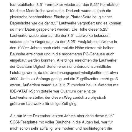
fest etablierten 3,5″ Formfaktor wieder auf den 5,25″ Formfaktor
für diese Modellreihe wechselte. Dadurch wurde einfach die
physische beschreibbare Fläche je Platter-Seite bei gleicher
Datendichte wie die der 3,5″ Laufwerke vergrößert und es können
so mehr Daten gespeichert werden. Die Höhe dieser 5,25″
Laufwerke wurde aber auf die der 3,5″ Laufwerke belassen,
sodass sie im Gegensatz zu den 5,25″ Festplattenlaufwerke in
den 1980er Jahren noch nicht mal die Höhe dieser mit halber
Bauhöhe erreichten und in die moderneren PC-Gehäuse auch
eingebaut werden konnten. Allerdings erreichten die Laufwerke
der Quantum Bigfoot Serien eher nur unterdurchschnittliche
Leistungswerte, da die Umdrehungsgeschwindigkeiten mit etwa
3600 U/min zu Anfangs gering und die Zugriffszeiten recht groß
waren. Außerdem waren sie laut. Zumindest bei Laufwerken mit
IDE-/ATAPI-Schnittstelle war Quantum der einzige
Laufwerkshersteller, der diesen Weg zurück zu physisch
größeren Laufwerke für einige Zeit ging.
Als mir Mitte Dezember letzten Jahres aber dann diese 5,25″
SCSI-Festplatte mit voller Bauhöhe in die Augen fiel, war für
mich schon sehr auffällig, wie modern und hochintegriert die