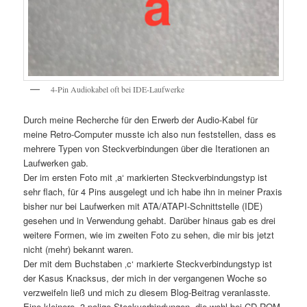
4-Pin Audiokabel oft bei IDE-Laufwerke
Durch meine Recherche für den Erwerb der Audio-Kabel für
meine Retro-Computer musste ich also nun feststellen, dass es
mehrere Typen von Steckverbindungen über die Iterationen an
Laufwerken gab.
Der im ersten Foto mit ‚a‘ markierten Steckverbindungstyp ist
sehr flach, für 4 Pins ausgelegt und ich habe ihn in meiner Praxis
bisher nur bei Laufwerken mit ATA/ATAPI-Schnittstelle (IDE)
gesehen und in Verwendung gehabt. Darüber hinaus gab es drei
weitere Formen, wie im zweiten Foto zu sehen, die mir bis jetzt
nicht (mehr) bekannt waren.
Der mit dem Buchstaben ‚c‘ markierte Steckverbindungstyp ist
der Kasus Knacksus, der mich in der vergangenen Woche so
verzweifeln ließ und mich zu diesem Blog-Beitrag veranlasste.
Eine kleinere, 3-polige Steckverbindungen, die wohl bei CD-ROM-