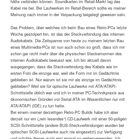
hätte verbinden können. Soundkarten im Retail-Markt lag das
Kabel nie bei. Bei Laufwerken im Retail-Bereich sollte es meiner
Meinung nach immer in der Verpackung beigelegt gewesen sein.
Das Problem, über welches ich beim Bau eines Retro-PCs letzte
Woche gestolpert bin, ist das der Steckverbindung des internen
Audiokabels. Die Zeitspanne von heute zu meinem letzten Bau
eines Multimedia-PCs ist nun auch schon so groß, dass ich mir
schon gar nicht mehr über die physischen Steckernormen des
internen Audiokabels bewusst war. Ich bin aktuell davon
ausgegangen, dass die Steckverbindung des Kabels wie im
ersten Foto die einzige war, weil die Form mir im Gedächtnis
geblieben ist. Nur warum ist sie mir als einzige im Gedächtnis
geblieben? Weil sie für optische Laufwerke mit ATA/ATAPI-
Schnittstelle üblich war und ich in meiner PC-Technikpraxis aus
ökonomischen Gründen vor Serial-ATA im Wesentlichen nur mit
ATA/ATAPI (IDE) zu tun hatte.
Bei einem meiner derzeitigen Retro-PC Builds habe ich aber
derzeit nur ein („rein lesendes“) CD-Laufwerk mit einer 50-poligen
SCSI-Schnittstelle (andere BUS-Steckverbindungen wurden bei
optischen SCSI-Laufwerke auch nie eingesetzt) zur Verfügung
und möchte dieses auch erst einmal so weiterverwenden. Ich