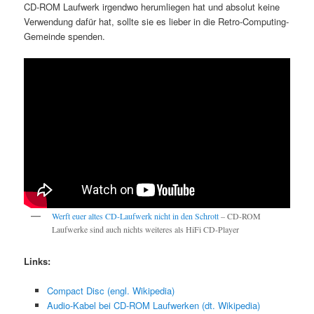
CD-ROM Laufwerk irgendwo herumliegen hat und absolut keine
Verwendung dafür hat, sollte sie es lieber in die Retro-Computing-
Gemeinde spenden.
Werft euer altes CD-Laufwerk nicht in den Schrott
– CD-ROM
Laufwerke sind auch nichts weiteres als HiFi CD-Player
Links:
Compact Disc (engl. Wikipedia)
Audio-Kabel bei CD-ROM Laufwerken (dt. Wikipedia)