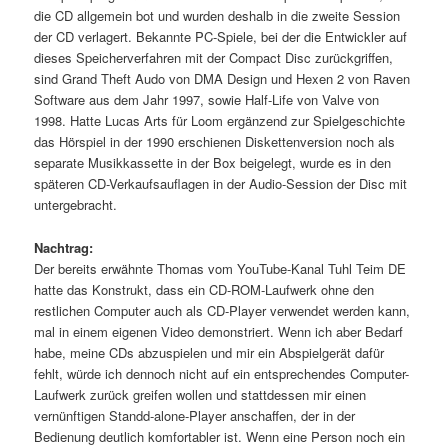
die CD allgemein bot und wurden deshalb in die zweite Session
der CD verlagert. Bekannte PC-Spiele, bei der die Entwickler auf
dieses Speicherverfahren mit der Compact Disc zurückgriffen,
sind Grand Theft Audo von DMA Design und Hexen 2 von Raven
Software aus dem Jahr 1997, sowie Half-Life von Valve von
1998. Hatte Lucas Arts für Loom ergänzend zur Spielgeschichte
das Hörspiel in der 1990 erschienen Diskettenversion noch als
separate Musikkassette in der Box beigelegt, wurde es in den
späteren CD-Verkaufsauflagen in der Audio-Session der Disc mit
untergebracht.
Nachtrag:
Der bereits erwähnte Thomas vom YouTube-Kanal Tuhl Teim DE
hatte das Konstrukt, dass ein CD-ROM-Laufwerk ohne den
restlichen Computer auch als CD-Player verwendet werden kann,
mal in einem eigenen Video demonstriert. Wenn ich aber Bedarf
habe, meine CDs abzuspielen und mir ein Abspielgerät dafür
fehlt, würde ich dennoch nicht auf ein entsprechendes Computer-
Laufwerk zurück greifen wollen und stattdessen mir einen
vernünftigen Standd-alone-Player anschaffen, der in der
Bedienung deutlich komfortabler ist. Wenn eine Person noch ein