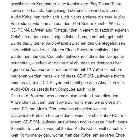
gewöhnlichen Kopfhörern, eine kombinierte Play/Pause-Taste,
sowie eine Lautstärkeregelung. Letztendlich war das interne
Audio-Kabel rein technisch auch nichts anderes als eine Audio-
Verbindung, wie man sie aus dem HiFi-Sektor kannte. War das
CD-ROM-Laufwerk aus Platzgründen in einem zusätzlich eigenen
Gehäuse außerhalb des eigentlichen Computers untergebracht,
wurde das „interne“ Audio-Kabel zwischen den Gerätegehäusen
letztendlich wieder mit Stereo-Cinch-Steckern realisiert. Und
würde man nun das Computerlaufwerk rein ohne den Computer
betrachten, – sehen wir davon mal ab, dass es dennoch über
irgendeine Adapter-Konstruktion dafür mit 12 Volt Gleichstrom
betrieben werden muss – sind diese CD-ROM-Laufwerke nichts
anderes als reine CD-Player und benötigen zum Abspielen von
Audio-CDs den restlichen Computer auch nicht.
Das erste Problem, was damals also bestand, war dies den
Anwendern zu vermitteln sowie zu realisieren, wenn diese an
ihrem PC ihre Musik-CDs nebenbei abspielen wollten.
Das zweite Problem bestand darin, wenn Hersteller ihre PCs mit
einem CD-ROM-Laufwerk auslieferten und in diesen (noch) keine
Soundkarte verbaut war, fehlte das Audio-Kabel, weil es schlicht
kein Komponente gab, womit man das Kabel am anderen Ende