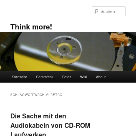
Zum
Zum
primären
sekundären
Such
Inhalt
Inhalt
springen
springen
Think more!
Hauptmenü
Startseite
Sommteck
Fotos
Wiki
About
SCHLAGWORTARCHIV:
RETRO
Die Sache mit den
Audiokabeln von CD-ROM
Laufwerken