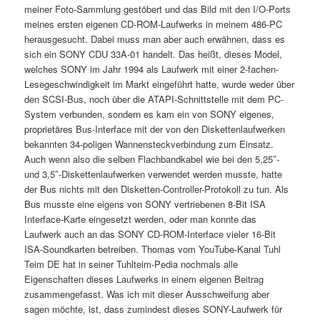
meiner Foto-Sammlung gestöbert und das Bild mit den I/O-Ports
meines ersten eigenen CD-ROM-Laufwerks in meinem 486-PC
herausgesucht. Dabei muss man aber auch erwähnen, dass es
sich ein SONY CDU 33A-01 handelt. Das heißt, dieses Model,
welches SONY im Jahr 1994 als Laufwerk mit einer 2-fachen-
Lesegeschwindigkeit im Markt eingeführt hatte, wurde weder über
den SCSI-Bus, noch über die ATAPI-Schnittstelle mit dem PC-
System verbunden, sondern es kam ein von SONY eigenes,
proprietäres Bus-Interface mit der von den Diskettenlaufwerken
bekannten 34-poligen Wannensteckverbindung zum Einsatz.
Auch wenn also die selben Flachbandkabel wie bei den 5,25″-
und 3,5″-Diskettenlaufwerken verwendet werden musste, hatte
der Bus nichts mit den Disketten-Controller-Protokoll zu tun. Als
Bus musste eine eigens von SONY vertriebenen 8-Bit ISA
Interface-Karte eingesetzt werden, oder man konnte das
Laufwerk auch an das SONY CD-ROM-Interface vieler 16-Bit
ISA-Soundkarten betreiben. Thomas vom YouTube-Kanal Tuhl
Teim DE hat in seiner Tuhlteim-Pedia nochmals alle
Eigenschaften dieses Laufwerks in einem eigenen Beitrag
zusammengefasst. Was ich mit dieser Ausschweifung aber
sagen möchte, ist, dass zumindest dieses SONY-Laufwerk für