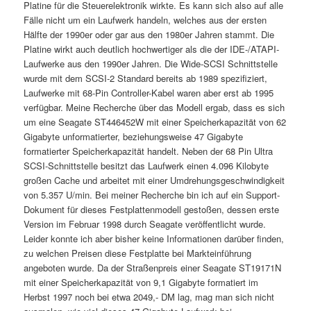
Platine für die Steuerelektronik wirkte. Es kann sich also auf alle
Fälle nicht um ein Laufwerk handeln, welches aus der ersten
Hälfte der 1990er oder gar aus den 1980er Jahren stammt. Die
Platine wirkt auch deutlich hochwertiger als die der IDE-/ATAPI-
Laufwerke aus den 1990er Jahren. Die Wide-SCSI Schnittstelle
wurde mit dem SCSI-2 Standard bereits ab 1989 spezifiziert,
Laufwerke mit 68-Pin Controller-Kabel waren aber erst ab 1995
verfügbar. Meine Recherche über das Modell ergab, dass es sich
um eine Seagate ST446452W mit einer Speicherkapazität von 62
Gigabyte unformatierter, beziehungsweise 47 Gigabyte
formatierter Speicherkapazität handelt. Neben der 68 Pin Ultra
SCSI-Schnittstelle besitzt das Laufwerk einen 4.096 Kilobyte
großen Cache und arbeitet mit einer Umdrehungsgeschwindigkeit
von 5.357 U/min. Bei meiner Recherche bin ich auf ein Support-
Dokument für dieses Festplattenmodell gestoßen, dessen erste
Version im Februar 1998 durch Seagate veröffentlicht wurde.
Leider konnte ich aber bisher keine Informationen darüber finden,
zu welchen Preisen diese Festplatte bei Markteinführung
angeboten wurde. Da der Straßenpreis einer Seagate ST19171N
mit einer Speicherkapazität von 9,1 Gigabyte formatiert im
Herbst 1997 noch bei etwa 2049,- DM lag, mag man sich nicht