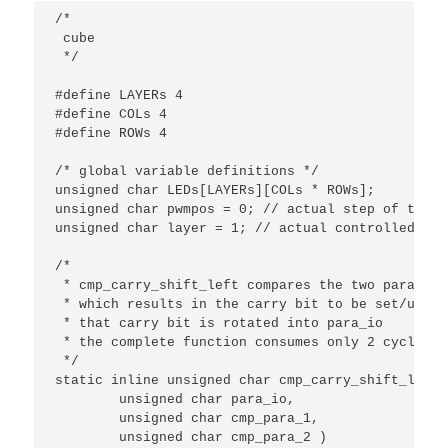
/*

 cube 

 */

#define LAYERs 4

#define COLs 4

#define ROWs 4

/* global variable definitions */

unsigned char LEDs[LAYERs][COLs * ROWs];

unsigned char pwmpos = 0; // actual step of the PW
unsigned char layer = 1; // actual controlled laye
/*

 * cmp_carry_shift_left compares the two parameter
 * which results in the carry bit to be set/unset

 * that carry bit is rotated into para_io

 * the complete function consumes only 2 cycles

 */

static inline unsigned char cmp_carry_shift_left (
	unsigned char para_io,

	unsigned char cmp_para_1,

	unsigned char cmp_para_2 )
