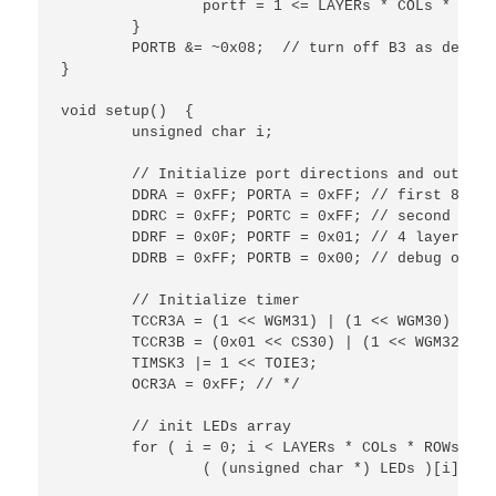
		portf = 1 <= LAYERs * COLs * ROWs ) ? 0 : RX_pos + 1;

	}

	PORTB &= ~0x08;	 // turn off B3 as debug output

}

void setup()  { 

	unsigned char i;

	// Initialize port directions and output values

	DDRA = 0xFF; PORTA = 0xFF; // first 8 LEDs

	DDRC = 0xFF; PORTC = 0xFF; // second 8 LEDs

	DDRF = 0x0F; PORTF = 0x01; // 4 layers

	DDRB = 0xFF; PORTB = 0x00; // debug output LEDs

	// Initialize timer

	TCCR3A = (1 << WGM31) | (1 << WGM30) | (0x00 << COM3B0);

	TCCR3B = (0x01 << CS30) | (1 << WGM32) | (1 << WGM33);

	TIMSK3 |= 1 << TOIE3;

	OCR3A = 0xFF; // */

	// init LEDs array

	for ( i = 0; i < LAYERs * COLs * ROWs; i++ )

		( (unsigned char *) LEDs )[i] = 1;
