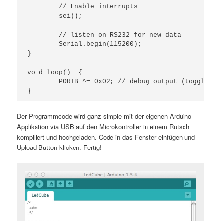
	// Enable interrupts

	sei();

	// listen on RS232 for new data

	Serial.begin(115200);

}

void loop()  { 

	PORTB ^= 0x02; // debug output (toggles pin B1 if nothing else is done)

Der Programmcode wird ganz simple mit der eigenen Arduino-
Applikation via USB auf den Microkontroller in einem Rutsch
kompiliert und hochgeladen. Code in das Fenster einfügen und
Upload-Button klicken. Fertig!