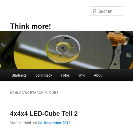
Zum
Zum
primären
sekundären
Such
Inhalt
Inhalt
springen
springen
Think more!
Hauptmenü
Startseite
Sommteck
Fotos
Wiki
About
SCHLAGWORTARCHIV:
CUBE
4x4x4 LED-Cube Teil 2
Veröffentlicht am
24. November 2013