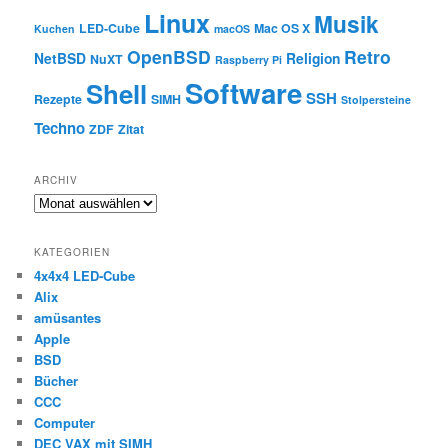
Linux
Musik
LED-Cube
Mac OS X
Kuchen
macOS
OpenBSD
Retro
NetBSD
Religion
NuXT
Raspberry Pi
Software
Shell
SSH
Rezepte
SIMH
Stolpersteine
Techno
ZDF
Zitat
ARCHIV
Archiv
KATEGORIEN
4x4x4 LED-Cube
Alix
amüsantes
Apple
BSD
Bücher
CCC
Computer
DEC VAX mit SIMH