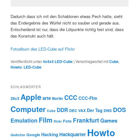
Dadurch dass ich mit den Schablonen etwas Pech hatte, sieht
das Endergebnis des Würfel nicht so sauber und gerade aus.
Entscheidend ist nur, dass die Lötpunkte richtig fest sind, dass
das Konstrukt auch hält.
Fotoalbum des LED-Cube auf Flickr
Veröffentlicht unter
4x4x4 LED-Cube
|
Verschlagwortet mit
Cube
,
Howto
,
LED-Cube
SCHLAGWÖRTER
Apple
CCC
arte
CCC-Ffm
26c3
Berlin
Computer
DOS
DDR
Der Tag
DEC VAX
DNS
Cube
Film
Frankfurt
Emulation
Games
Foto
flickr
Howto
Hackquarter
Hacking
Google
Gedichte