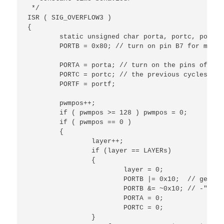
 */

ISR ( SIG_OVERFLOW3 )

{

	static unsigned char porta, portc, portf;

	PORTB = 0x80; // turn on pin B7 for measuring the time consumption

	PORTA = porta; // turn on the pins of PORTA and B in resull of

	PORTC = portc; // the previous cycles outcome

	PORTF = portf;

	pwmpos++;

	if ( pwmpos >= 128 ) pwmpos = 0;

	if ( pwmpos == 0 )

	{

		layer++;

		if (layer == LAYERs)

		{

			layer = 0;

			PORTB |= 0x10;	// get an impulse on Pin B4 as debug output

			PORTB &= ~0x10;	// -"-

			PORTA = 0;

			PORTC = 0;

		}
