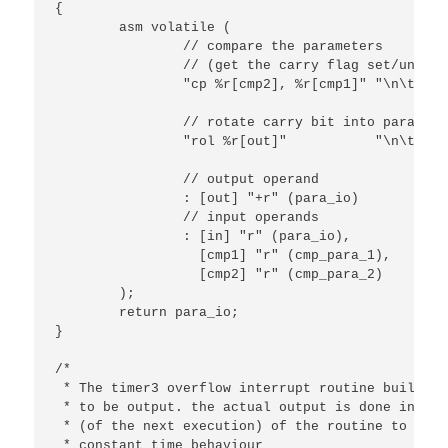
{

	asm volatile (

		// compare the parameters

		// (get the carry flag set/unset)

		"cp %r[cmp2], %r[cmp1]"	"\n\t"

		// rotate carry bit into paramter

		"rol %r[out]"		"\n\t"

		// output operand

		: [out] "+r" (para_io)		

		// input operands

		: [in] "r" (para_io),

		  [cmp1] "r" (cmp_para_1),

		  [cmp2] "r" (cmp_para_2)

	);

	return para_io;

}

/*

 * The timer3 overflow interrupt routine builds t
 * to be output. the actual output is done in the
 * (of the next execution) of the routine to achi
 * constant time behaviour
