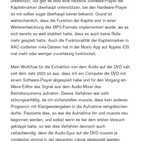
unterstützt, nur gibt es bloß eine handvoll Software-Player die
Kapitelmarken überhaupt unterstützen, bei den Hardware-Player
ist mir selber sogar überhaupt keiner bekannt. Grund ist
wahrscheinlich, dass die Funktion der Kapitel erst in einer
Weiterentwicklung des MP3-Formats implementiert wurde, wo es
sich bereits so weit etabliert hatte, dass es auch keine Rolle
mehr gespielt hatte. Auch die Funktionalität der Kapitelmarken in
AAC-codierten m4a-Dateien hat in der Music-App auf Apples iOS
mal mehr oder weniger zuverlässig funktioniert.
Mein Workflow für die Extraktion von dem Audio auf der DVD sah
seit dem Jahr 2003 so aus, dass ich am Computer die DVD mit
einem Software-Player abgespielt habe und für den Vorgang ein
Wave-Editor das Signal aus dem Audio-Mixer des
Betriebssystems aufnahm. Dieses Verfahren war sehr
störungsanfällig, da ich sicherstellen musste, dass kein anderes
Programm mit Klangwiedergaben in die Aufnahme reingrätschen
durfte. Passierte dies, so war die Aufnahme hin und musste neu
begonnen werden, und selbst wenn es bei dem ersten Versuch
geklappt hatte, so war dies Verfahren dennoch auch
zeitaufwendig, denn die Audio-Spur auf der DVD musste ja
mindesten einmal in der gesamten Länge abgespielt werden.