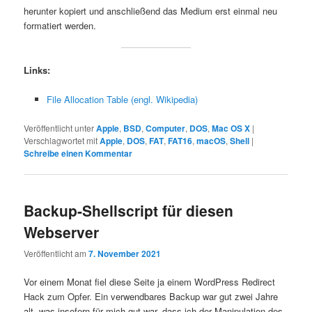
herunter kopiert und anschließend das Medium erst einmal neu
formatiert werden.
Links:
File Allocation Table (engl. Wikipedia)
Veröffentlicht unter
Apple
,
BSD
,
Computer
,
DOS
,
Mac OS X
|
Verschlagwortet mit
Apple
,
DOS
,
FAT
,
FAT16
,
macOS
,
Shell
|
Schreibe einen Kommentar
Backup-Shellscript für diesen
Webserver
Veröffentlicht am
7. November 2021
Vor einem Monat fiel diese Seite ja einem WordPress Redirect
Hack zum Opfer. Ein verwendbares Backup war gut zwei Jahre
alt, was insofern für mich gut war, dass ich der Manipulation des