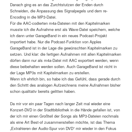
Danach ging es an das Zurchtstutzen der Enden durch
Schneiden, die Anpassung des Signalpegels und dem re-
Encoding in die MP3-Datei.
Für die AAC-codierten m4a-Dateien mit den Kapitelmarken
musste ich die Aufnahme erst als Wave-Datei speichern, welche
ich dann unter GarageBand in ein neues Podcast-Projakt
importiert habe. Nur die Podcast-Funktion von Apples
GarageBand ist in der Lage die gewünschten Kapitelmarken zu
setzen. Und klar: die fertigen Aufnahmen mit allen Kapitelmarken
dürfen dann nur als m4a-Datei mit AAC exportiert werden, wenn
diese beibehalten werden sollen. Auch GarageBand ist nicht in
der Lage MP3s mit Kapitelmarken zu erstellen.
Wenn ich ehrlich bin, so habe ich das Gefühl, dass gerade durch
den Schritt des analogen Aufzeichnens meine Aufnahmen bisher
schon qualitativ bereits gelitten haben.
Da mir vor ein paar Tagen nach langer Zeit mal wieder eine
Konzert-DVD in der Stadtbibliothek in die Hände gefallen ist, von
der ich mir einen Großteil der Songs als MP3-Dateien nochmals
als eine Art Best-of zusammenstellen möchte, ist das Thema
„Extrahieren der Audio-Spur von DVD“ mir wieder in den Fokus