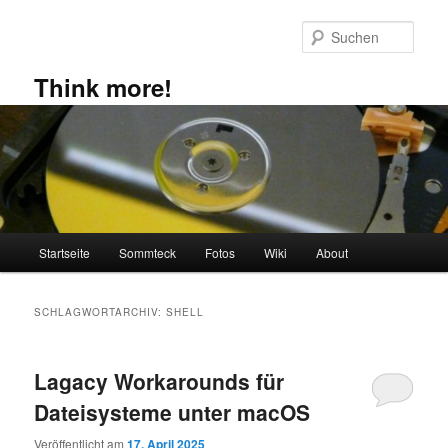
Zum
Zum
primären
sekundären
Such
Inhalt
Inhalt
springen
springen
Think more!
Hauptmenü
Startseite
Sommteck
Fotos
Wiki
About
SCHLAGWORTARCHIV:
SHELL
Lagacy Workarounds für
Dateisysteme unter macOS
Veröffentlicht am
17. April 2025