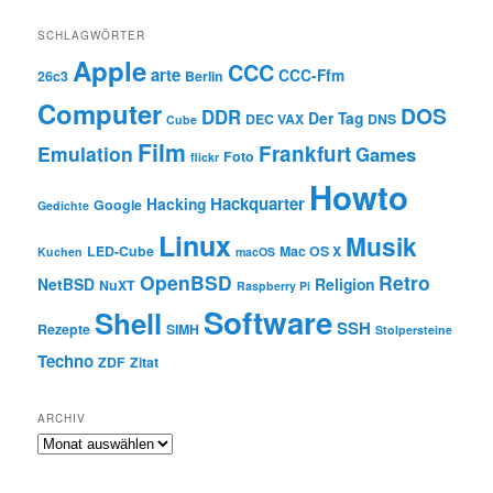
SCHLAGWÖRTER
Apple
CCC
arte
CCC-Ffm
26c3
Berlin
Computer
DOS
DDR
Der Tag
DEC VAX
DNS
Cube
Film
Frankfurt
Emulation
Games
Foto
flickr
Howto
Hackquarter
Hacking
Google
Gedichte
Linux
Musik
LED-Cube
Mac OS X
Kuchen
macOS
OpenBSD
Retro
NetBSD
Religion
NuXT
Raspberry Pi
Software
Shell
SSH
Rezepte
SIMH
Stolpersteine
Techno
ZDF
Zitat
ARCHIV
Archiv