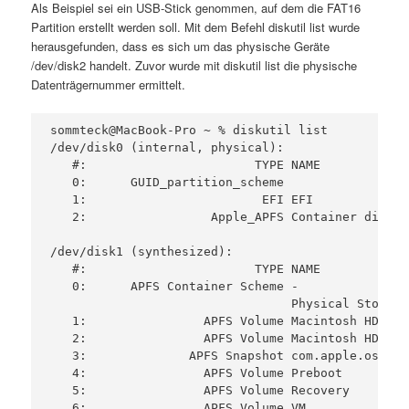
Als Beispiel sei ein USB-Stick genommen, auf dem die FAT16
Partition erstellt werden soll. Mit dem Befehl diskutil list wurde
herausgefunden, dass es sich um das physische Geräte
/dev/disk2 handelt. Zuvor wurde mit diskutil list die physische
Datenträgernummer ermittelt.
sommteck@MacBook-Pro ~ % diskutil list

/dev/disk0 (internal, physical):

   #:                       TYPE NAME            
   0:      GUID_partition_scheme                 
   1:                        EFI EFI             
   2:                 Apple_APFS Container disk1 
/dev/disk1 (synthesized):

   #:                       TYPE NAME            
   0:      APFS Container Scheme -               
                                 Physical Store d
   1:                APFS Volume Macintosh HD - D
   2:                APFS Volume Macintosh HD    
   3:              APFS Snapshot com.apple.os.upd
   4:                APFS Volume Preboot         
   5:                APFS Volume Recovery        
   6:                APFS Volume VM              