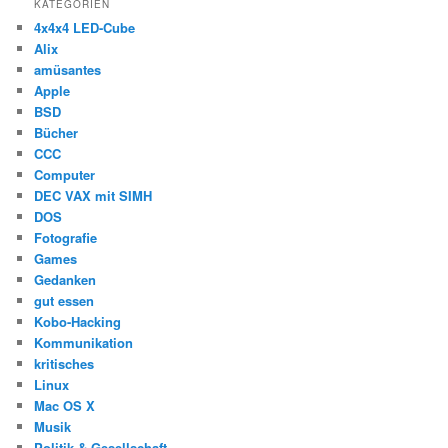
KATEGORIEN
4x4x4 LED-Cube
Alix
amüsantes
Apple
BSD
Bücher
CCC
Computer
DEC VAX mit SIMH
DOS
Fotografie
Games
Gedanken
gut essen
Kobo-Hacking
Kommunikation
kritisches
Linux
Mac OS X
Musik
Politik & Gesellschaft