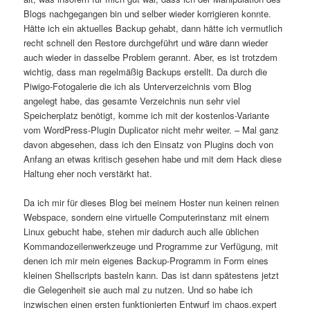
Blogs nachgegangen bin und selber wieder korrigieren konnte.
Hätte ich ein aktuelles Backup gehabt, dann hätte ich vermutlich
recht schnell den Restore durchgeführt und wäre dann wieder
auch wieder in dasselbe Problem gerannt. Aber, es ist trotzdem
wichtig, dass man regelmäßig Backups erstellt. Da durch die
Piwigo-Fotogalerie die ich als Unterverzeichnis vom Blog
angelegt habe, das gesamte Verzeichnis nun sehr viel
Speicherplatz benötigt, komme ich mit der kostenlos-Variante
vom WordPress-Plugin Duplicator nicht mehr weiter. – Mal ganz
davon abgesehen, dass ich den Einsatz von Plugins doch von
Anfang an etwas kritisch gesehen habe und mit dem Hack diese
Haltung eher noch verstärkt hat.
Da ich mir für dieses Blog bei meinem Hoster nun keinen reinen
Webspace, sondern eine virtuelle Computerinstanz mit einem
Linux gebucht habe, stehen mir dadurch auch alle üblichen
Kommandozeilenwerkzeuge und Programme zur Verfügung, mit
denen ich mir mein eigenes Backup-Programm in Form eines
kleinen Shellscripts basteln kann. Das ist dann spätestens jetzt
die Gelegenheit sie auch mal zu nutzen. Und so habe ich
inzwischen einen ersten funktionierten Entwurf im chaos.expert