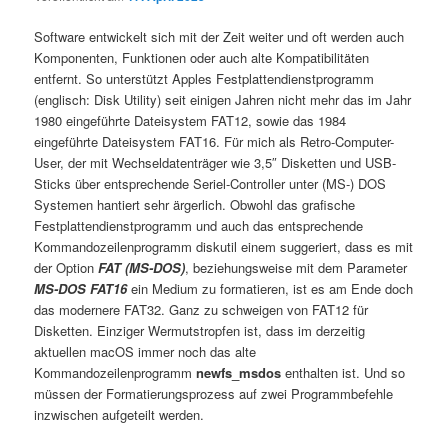
Software entwickelt sich mit der Zeit weiter und oft werden auch
Komponenten, Funktionen oder auch alte Kompatibilitäten
entfernt. So unterstützt Apples Festplattendienstprogramm
(englisch: Disk Utility) seit einigen Jahren nicht mehr das im Jahr
1980 eingeführte Dateisystem FAT12, sowie das 1984
eingeführte Dateisystem FAT16. Für mich als Retro-Computer-
User, der mit Wechseldatenträger wie 3,5″ Disketten und USB-
Sticks über entsprechende Seriel-Controller unter (MS-) DOS
Systemen hantiert sehr ärgerlich. Obwohl das grafische
Festplattendienstprogramm und auch das entsprechende
Kommandozeilenprogramm diskutil einem suggeriert, dass es mit
der Option
FAT (MS-DOS)
, beziehungsweise mit dem Parameter
MS-DOS FAT16
ein Medium zu formatieren, ist es am Ende doch
das modernere FAT32. Ganz zu schweigen von FAT12 für
Disketten. Einziger Wermutstropfen ist, dass im derzeitig
aktuellen macOS immer noch das alte
Kommandozeilenprogramm
newfs_msdos
enthalten ist. Und so
müssen der Formatierungsprozess auf zwei Programmbefehle
inzwischen aufgeteilt werden.