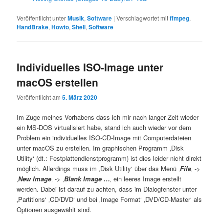
Veröffentlicht unter
Musik
,
Software
|
Verschlagwortet mit
ffmpeg
,
HandBrake
,
Howto
,
Shell
,
Software
Individuelles ISO-Image unter
macOS erstellen
Veröffentlicht am
5. März 2020
Im Zuge meines Vorhabens dass ich mir nach langer Zeit wieder
ein MS-DOS virtualisiert habe, stand ich auch wieder vor dem
Problem ein individuelles ISO-CD-Image mit Computerdateien
unter macOS zu erstellen. Im graphischen Programm ‚Disk
Utility‘ (dt.: Festplattendienstprogramm) ist dies leider nicht direkt
möglich. Allerdings muss im ‚Disk Utility‘ über das Menü ‚
File
‚ ->
‚
New Image
‚ -> ‚
Blank Image …
‚ ein leeres Image erstellt
werden. Dabei ist darauf zu achten, dass im Dialogfenster unter
‚Partitions‘ ‚CD/DVD‘ und bei ‚Image Format‘ ‚DVD/CD-Master‘ als
Optionen ausgewählt sind.