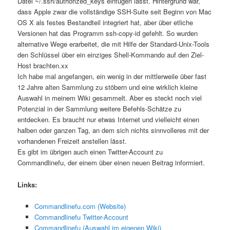
Datei ~/.ssh/authorized_keys einfügen lässt. Hintergrund war,
dass Apple zwar die vollständige SSH-Suite seit Beginn von Mac
OS X als festes Bestandteil integriert hat, aber über etliche
Versionen hat das Programm ssh-copy-id gefehlt. So wurden
alternative Wege erarbeitet, die mit Hilfe der Standard-Unix-Tools
den Schlüssel über ein einziges Shell-Kommando auf den Ziel-
Host brachten.xx
Ich habe mal angefangen, ein wenig in der mittlerweile über fast
12 Jahre alten Sammlung zu stöbern und eine wirklich kleine
Auswahl in meinem Wiki gesammelt. Aber es steckt noch viel
Potenzial in der Sammlung weitere Befehls-Schätze zu
entdecken. Es braucht nur etwas Internet und vielleicht einen
halben oder ganzen Tag, an dem sich nichts sinnvolleres mit der
vorhandenen Freizeit anstellen lässt.
Es gibt im übrigen auch einen Twitter-Account zu
Commandlinefu, der einem über einen neuen Beitrag informiert.
Links:
Commandlinefu.com (Website)
Commandlinefu Twitter-Account
Commandlinefu (Auswahl im eigenen Wiki)