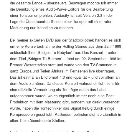
die gesamte Länge – übersteuert. Deswegen möchte ich immer
die Benutzung eines Audio-Wave-Editors für die Bearbeitung
einer Tonspur empfehlen. Audacity ist seit Version 2.3 in der
Lage die Übersteuerten Stellen einer Tonspur mit einer roten
Markierung nun kenntlich zu machen.
Bei meiner aktuellen DVD aus der Stadtbibliothek handelt es sich
um eine Konzertaufnahme der Rolling Stones aus dem Jahr 1998
anlässlich ihrer ‚Bridges To Babylon‘-Tour. Das Konzert – unter
dem Titel „Bridges To Bremen“ – fand am 02. September 1998 im
Bremer Weserstadion statt und wurde von den TV-Stationen in
ganz Europa und Teilen Afrikas im Fernsehen live übertragen.
Das ist einmal an Bildformat 4:3 und -qualität – und vor allem an
dem Audio zu hören. Da dieses Konzert wahrscheinlich nicht für
eine offizielle Vermarktung als Tonträger durch das Label
aufgenommen wurde, wo es eigentlich immer noch eine Post-
Produktion mit dem Mastering gibt, sondern nur direkt versendet
wurde, haben die Tontechniker das Signal fleißig durch einige
Kompressoren geschickt. Außerdem befinden sich so ziemlich in
allen Titeln übersteuerte Stellen.