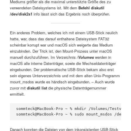
Mediums größer als die maximal unterstützte Größe des zu
verwendeten Dateisystems ist. Mit dem
Befehl diskutil
/dev/disk2s1
info lässt sich das Ergebnis noch überprüfen.
Ein anderes Problem, welches ich mit einem USB-Stick neulich
hatte, war, dass das darauf enthaltene Dateisystem FAT32
scheinbar korrupt war und macOS sich weigerte das Medium
einzubinden. Der Trick ist, den Mount-Prozess unter macOS
manuell durchzuführen. Im Verzeichnis
/Volumes
werden in
macOS alle interne Datenträger, sowie die Wechseldatenträger
eingebunden. Der problematische USB-Stick bekam also erst
sein eigenes Unterverzeichnis und mit dem alten Unix-Programm
mount_msdos wurde es händisch eingebunden. – Auch wurde
zuvor mit
diskutil list
die physische Datenträgernummer
ermittelt.
sommteck@MacBook-Pro ~ % mkdir /Volumes/Testvolume
sommteck@MacBook-Pro ~ % sudo mount_msdos /dev/di
Danach konnten die Dateien von dem inkonsistenten USB-Stick