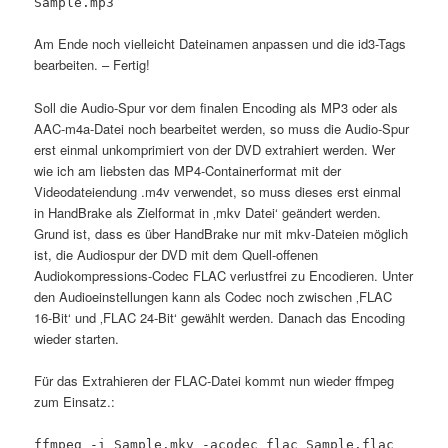
Sample.mp3
Am Ende noch vielleicht Dateinamen anpassen und die id3-Tags
bearbeiten. – Fertig!
Soll die Audio-Spur vor dem finalen Encoding als MP3 oder als
AAC-m4a-Datei noch bearbeitet werden, so muss die Audio-Spur
erst einmal unkomprimiert von der DVD extrahiert werden. Wer
wie ich am liebsten das MP4-Containerformat mit der
Videodateiendung .m4v verwendet, so muss dieses erst einmal
in HandBrake als Zielformat in ‚mkv Datei‘ geändert werden.
Grund ist, dass es über HandBrake nur mit mkv-Dateien möglich
ist, die Audiospur der DVD mit dem Quell-offenen
Audiokompressions-Codec FLAC verlustfrei zu Encodieren. Unter
den Audioeinstellungen kann als Codec noch zwischen ‚FLAC
16-Bit‘ und ‚FLAC 24-Bit‘ gewählt werden. Danach das Encoding
wieder starten.
Für das Extrahieren der FLAC-Datei kommt nun wieder ffmpeg
zum Einsatz.:
ffmpeg -i Sample.mkv -acodec flac Sample.flac