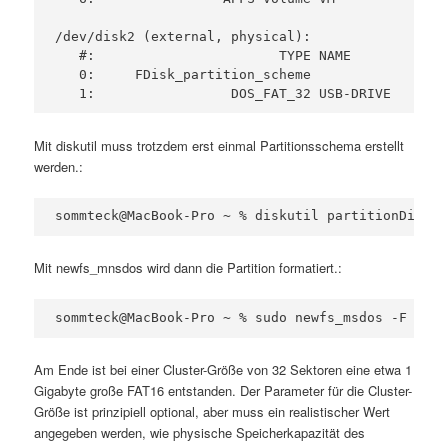
/dev/disk2 (external, physical):

   #:                       TYPE NAME            
   0:     FDisk_partition_scheme                 
   1:                 DOS_FAT_32 USB-DRIVE       
Mit diskutil muss trotzdem erst einmal Partitionsschema erstellt
werden.:
sommteck@MacBook-Pro ~ % diskutil partitionDisk /
Mit newfs_mnsdos wird dann die Partition formatiert.:
sommteck@MacBook-Pro ~ % sudo newfs_msdos -F 16 -
Am Ende ist bei einer Cluster-Größe von 32 Sektoren eine etwa 1
Gigabyte große FAT16 entstanden. Der Parameter für die Cluster-
Größe ist prinzipiell optional, aber muss ein realistischer Wert
angegeben werden, wie physische Speicherkapazität des