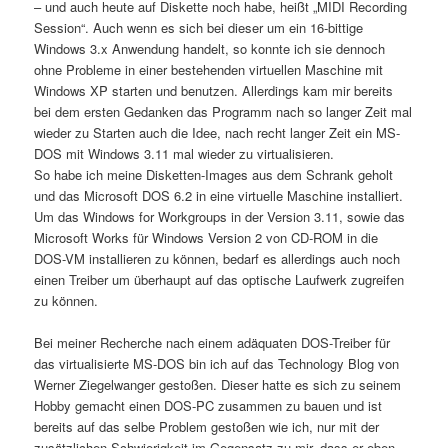
– und auch heute auf Diskette noch habe, heißt „MIDI Recording
Session“. Auch wenn es sich bei dieser um ein 16-bittige
Windows 3.x Anwendung handelt, so konnte ich sie dennoch
ohne Probleme in einer bestehenden virtuellen Maschine mit
Windows XP starten und benutzen. Allerdings kam mir bereits
bei dem ersten Gedanken das Programm nach so langer Zeit mal
wieder zu Starten auch die Idee, nach recht langer Zeit ein MS-
DOS mit Windows 3.11 mal wieder zu virtualisieren.
So habe ich meine Disketten-Images aus dem Schrank geholt
und das Microsoft DOS 6.2 in eine virtuelle Maschine installiert.
Um das Windows for Workgroups in der Version 3.11, sowie das
Microsoft Works für Windows Version 2 von CD-ROM in die
DOS-VM installieren zu können, bedarf es allerdings auch noch
einen Treiber um überhaupt auf das optische Laufwerk zugreifen
zu können.
Bei meiner Recherche nach einem adäquaten DOS-Treiber für
das virtualisierte MS-DOS bin ich auf das Technology Blog von
Werner Ziegelwanger gestoßen. Dieser hatte es sich zu seinem
Hobby gemacht einen DOS-PC zusammen zu bauen und ist
bereits auf das selbe Problem gestoßen wie ich, nur mit der
zusätzlichen Schwierigkeit im Gegensatz zu mir, dass er eben