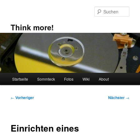
Zum
primären
Such
Inhalt
springen
Think more!
Hauptmenü
Startseite
Sommteck
Fotos
Wiki
About
Beitragsnavigation
←
Vorheriger
Nächster
→
Einrichten eines