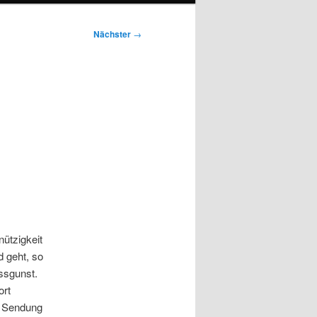
Nächster
→
ützigkeit
 geht, so
issgunst.
ort
r Sendung