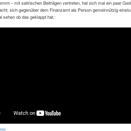
mmt – mit satirischen Beiträgen vertreten, hat sich mal ein paar Ge
cht, sich gegenüber dem Finanzamt als Person gemeinnützig einstu
l sehen ob das geklappt hat.:
tlink