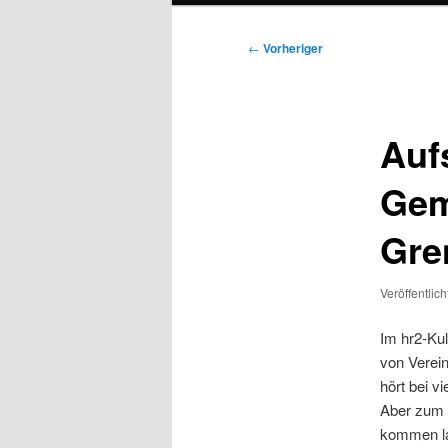
Beitragsnavigation
←
Vorheriger
Auf
Gem
Gre
Veröffentlic
Im hr2-Kul
von Verei
hört bei vi
Aber zum G
kommen la