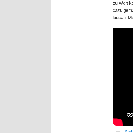
zu Wort ko
dazu gema
lassen. Ma
Direk