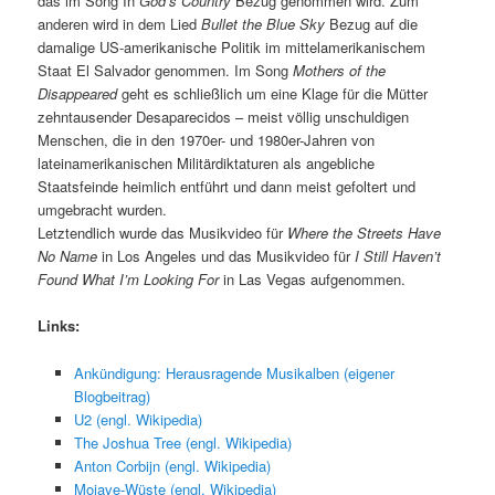
das im Song In
God’s Country
Bezug genommen wird. Zum
anderen wird in dem Lied
Bullet the Blue Sky
Bezug auf die
damalige US-amerikanische Politik im mittelamerikanischem
Staat El Salvador genommen. Im Song
Mothers of the
Disappeared
geht es schließlich um eine Klage für die Mütter
zehntausender Desaparecidos – meist völlig unschuldigen
Menschen, die in den 1970er- und 1980er-Jahren von
lateinamerikanischen Militärdiktaturen als angebliche
Staatsfeinde heimlich entführt und dann meist gefoltert und
umgebracht wurden.
Letztendlich wurde das Musikvideo für
Where the Streets Have
No Name
in Los Angeles und das Musikvideo für
I Still Haven’t
Found What I’m Looking For
in Las Vegas aufgenommen.
Links:
Ankündigung: Herausragende Musikalben (eigener
Blogbeitrag)
U2 (engl. Wikipedia)
The Joshua Tree (engl. Wikipedia)
Anton Corbijn (engl. Wikipedia)
Mojave-Wüste (engl. Wikipedia)