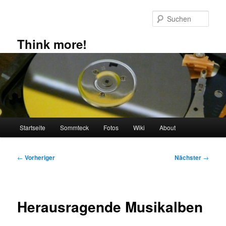
Zum
primären
Such
Inhalt
springen
Think more!
Hauptmenü
Startseite
Sommteck
Fotos
Wiki
About
Beitragsnavigation
←
Vorheriger
Nächster
→
Herausragende Musikalben