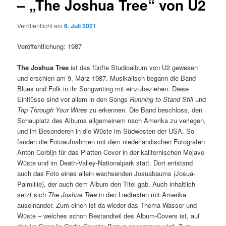
– „The Joshua Tree“ von U2
Veröffentlicht am
6. Juli 2021
Veröffentlichung: 1987
The Joshua Tree
ist das fünfte Studioalbum von U2 gewesen
und erschien am 9. März 1987. Musikalisch begann die Band
Blues und Folk in ihr Songwriting mit einzubeziehen. Diese
Einflüsse sind vor allem in den Songs
Running to Stand Still
und
Trip Through Your Wires
zu erkennen. Die Band beschloss, den
Schauplatz des Albums allgemeinem nach Amerika zu verlegen,
und im Besonderen in die Wüste im Südwesten der USA. So
fanden die Fotoaufnahmen mit dem niederländischen Fotografen
Anton Corbijn für das Platten-Cover in der kalifornischen Mojave-
Wüste und im Death-Valley-Nationalpark statt. Dort entstand
auch das Foto eines allein wachsenden Josuabaums (Josua-
Palmlilie), der auch dem Album den Titel gab. Auch inhaltlich
setzt sich
The Joshua Tree
in den Liedtexten mit Amerika
auseinander. Zum einen ist da wieder das Thema Wasser und
Wüste – welches schon Bestandteil des Album-Covers ist, auf