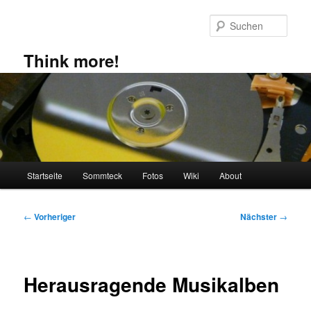
Zum
primären
Such
Inhalt
springen
Think more!
Hauptmenü
Startseite
Sommteck
Fotos
Wiki
About
Beitragsnavigation
←
Vorheriger
Nächster
→
Herausragende Musikalben