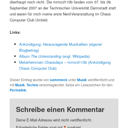
überhaupt noch nicht. Die mrmcd110b fanden vom 07. bis 09.
September 2007 an der Technischen Universität Darmstadt statt
und waren für mich meine erste Nerd-Veranstaltung im Chaos
Computer Club Umfeld.
Links:
Ankündigung: Herausragende Musikalben (eigener
Blogbeitrag)
Album
The Unterstanding
(engl. Wikipedia)
Metarheinmain Chaosdays – mrmcd110b (Ankündigung
Chaos Computer Club)
Dieser Eintrag wurde von
sommteck
unter
Musik
veröffentlicht und
mit
Musik
,
Techno
verschlagwortet. Setze ein Lesezeichen für den
Permalink
.
Schreibe einen Kommentar
Deine E-Mail-Adresse wird nicht veröffentlicht.
*
Erforderliche Felder sind mit
markiert