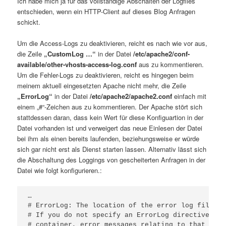
Ich habe mich ja für das vollständige Abschalten der Logfiles
entschieden, wenn ein HTTP-Client auf dieses Blog Anfragen
schickt.
Um die Access-Logs zu deaktivieren, reicht es nach wie vor aus,
die Zeile
„CustomLog …“
in der Datei
/etc/apache2/conf-
available/other-vhosts-access-log.conf
aus zu kommentieren.
Um die Fehler-Logs zu deaktivieren, reicht es hingegen beim
meinem aktuell eingesetzten Apache nicht mehr, die Zeile
„ErrorLog“
in der Datei
/etc/apache2/apache2.conf
einfach mit
einem „#“-Zeichen aus zu kommentieren. Der Apache stört sich
stattdessen daran, dass kein Wert für diese Konfiguartion in der
Datei vorhanden ist und verweigert das neue Einlesen der Datei
bei ihm als einen bereits laufenden, beziehungsweise er würde
sich gar nicht erst als Dienst starten lassen. Alternativ lässt sich
die Abschaltung des Loggings von gescheiterten Anfragen in der
Datei wie folgt konfigurieren.:
…

# ErrorLog: The location of the error log file.

# If you do not specify an ErrorLog directive wit
# container, error messages relating to that virt