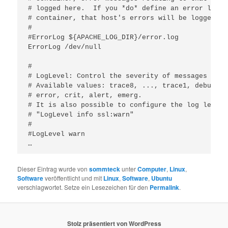
# logged here.  If you *do* define an error logfi
# container, that host's errors will be logged th
#

#ErrorLog ${APACHE_LOG_DIR}/error.log

ErrorLog /dev/null

#

# LogLevel: Control the severity of messages logg
# Available values: trace8, ..., trace1, debug, i
# error, crit, alert, emerg.

# It is also possible to configure the log level 
# "LogLevel info ssl:warn"

#

#LogLevel warn

Dieser Eintrag wurde von
sommteck
unter
Computer
,
Linux
,
Software
veröffentlicht und mit
Linux
,
Software
,
Ubuntu
verschlagwortet. Setze ein Lesezeichen für den
Permalink
.
Stolz präsentiert von WordPress