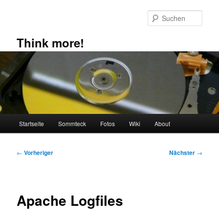
Zum
primären
Such
Inhalt
springen
Think more!
Hauptmenü
Startseite
Sommteck
Fotos
Wiki
About
Beitragsnavigation
←
Vorheriger
Nächster
→
Apache Logfiles