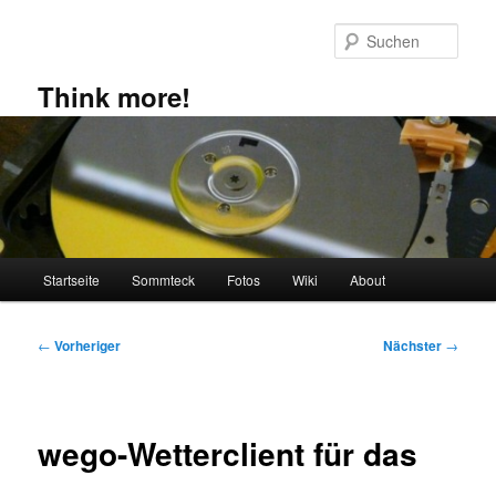
Zum
primären
Such
Inhalt
springen
Think more!
Hauptmenü
Startseite
Sommteck
Fotos
Wiki
About
Beitragsnavigation
←
Vorheriger
Nächster
→
wego-Wetterclient für das