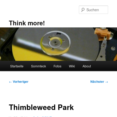
Zum
primären
Such
Inhalt
springen
Think more!
Hauptmenü
Startseite
Sommteck
Fotos
Wiki
About
Beitragsnavigation
←
Vorheriger
Nächster
→
Thimbleweed Park