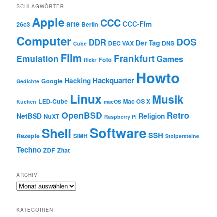
SCHLAGWÖRTER
Apple
CCC
arte
CCC-Ffm
26c3
Berlin
Computer
DOS
DDR
Der Tag
DEC VAX
DNS
Cube
Film
Frankfurt
Emulation
Games
Foto
flickr
Howto
Hackquarter
Hacking
Google
Gedichte
Linux
Musik
LED-Cube
Mac OS X
Kuchen
macOS
OpenBSD
Retro
NetBSD
Religion
NuXT
Raspberry Pi
Software
Shell
SSH
Rezepte
SIMH
Stolpersteine
Techno
ZDF
Zitat
ARCHIV
Archiv
KATEGORIEN