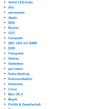
4x4x4 LED-Cube
Alix
amüsantes
Apple
BSD
Bücher
CCC
Computer
DEC VAX mit SIMH
DOS
Fotografie
Games
Gedanken
gut essen
Kobo-Hacking
Kommunikation
kritisches
Linux
Mac OS X
Musik
Politik & Gesellschaft