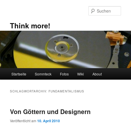
Zum
Zum
primären
sekundären
Such
Inhalt
Inhalt
springen
springen
Think more!
Hauptmenü
Startseite
Sommteck
Fotos
Wiki
About
SCHLAGWORTARCHIV:
FUNDAMENTALISMUS
Von Göttern und Designern
Veröffentlicht am
10. April 2010