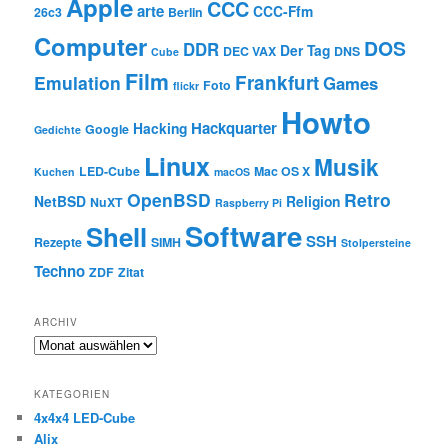
Apple
CCC
arte
CCC-Ffm
26c3
Berlin
Computer
DOS
DDR
Der Tag
DEC VAX
DNS
Cube
Film
Frankfurt
Emulation
Games
Foto
flickr
Howto
Hackquarter
Hacking
Google
Gedichte
Linux
Musik
LED-Cube
Mac OS X
Kuchen
macOS
OpenBSD
Retro
NetBSD
Religion
NuXT
Raspberry Pi
Software
Shell
SSH
Rezepte
SIMH
Stolpersteine
Techno
ZDF
Zitat
ARCHIV
Archiv
KATEGORIEN
4x4x4 LED-Cube
Alix