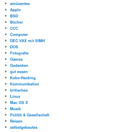
amüsantes
Apple
BSD
Bücher
CCC
Computer
DEC VAX mit SIMH
DOS
Fotografie
Games
Gedanken
gut essen
Kobo-Hacking
Kommunikation
kritisches
Linux
Mac OS X
Musik
Politik & Gesellschaft
Reisen
selbstgebautes