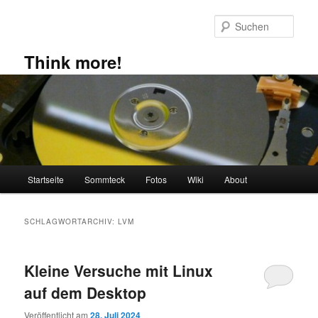
Zum
Zum
primären
sekundären
Such
Inhalt
Inhalt
springen
springen
Think more!
Hauptmenü
Startseite
Sommteck
Fotos
Wiki
About
SCHLAGWORTARCHIV:
LVM
Kleine Versuche mit Linux
auf dem Desktop
Veröffentlicht am
28. Juli 2024