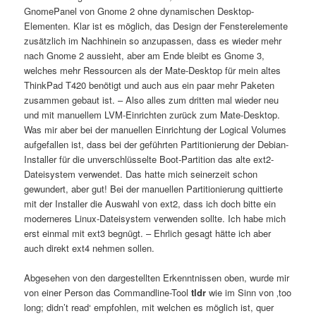
GnomePanel von Gnome 2 ohne dynamischen Desktop-
Elementen. Klar ist es möglich, das Design der Fensterelemente
zusätzlich im Nachhinein so anzupassen, dass es wieder mehr
nach Gnome 2 aussieht, aber am Ende bleibt es Gnome 3,
welches mehr Ressourcen als der Mate-Desktop für mein altes
ThinkPad T420 benötigt und auch aus ein paar mehr Paketen
zusammen gebaut ist. – Also alles zum dritten mal wieder neu
und mit manuellem LVM-Einrichten zurück zum Mate-Desktop.
Was mir aber bei der manuellen Einrichtung der Logical Volumes
aufgefallen ist, dass bei der geführten Partitionierung der Debian-
Installer für die unverschlüsselte Boot-Partition das alte ext2-
Dateisystem verwendet. Das hatte mich seinerzeit schon
gewundert, aber gut! Bei der manuellen Partitionierung quittierte
mit der Installer die Auswahl von ext2, dass ich doch bitte ein
moderneres Linux-Dateisystem verwenden sollte. Ich habe mich
erst einmal mit ext3 begnügt. – Ehrlich gesagt hätte ich aber
auch direkt ext4 nehmen sollen.
Abgesehen von den dargestellten Erkenntnissen oben, wurde mir
von einer Person das Commandline-Tool
tldr
wie im Sinn von ‚too
long; didn’t read‘ empfohlen, mit welchen es möglich ist, quer