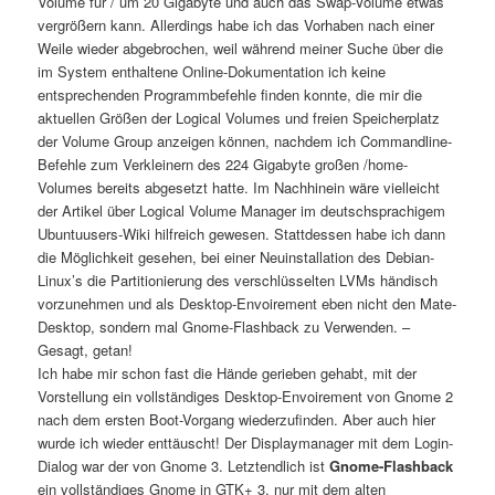
Volume für / um 20 Gigabyte und auch das Swap-Volume etwas
vergrößern kann. Allerdings habe ich das Vorhaben nach einer
Weile wieder abgebrochen, weil während meiner Suche über die
im System enthaltene Online-Dokumentation ich keine
entsprechenden Programmbefehle finden konnte, die mir die
aktuellen Größen der Logical Volumes und freien Speicherplatz
der Volume Group anzeigen können, nachdem ich Commandline-
Befehle zum Verkleinern des 224 Gigabyte großen /home-
Volumes bereits abgesetzt hatte. Im Nachhinein wäre vielleicht
der Artikel über Logical Volume Manager im deutschsprachigem
Ubuntuusers-Wiki hilfreich gewesen. Stattdessen habe ich dann
die Möglichkeit gesehen, bei einer Neuinstallation des Debian-
Linux’s die Partitionierung des verschlüsselten LVMs händisch
vorzunehmen und als Desktop-Envoirement eben nicht den Mate-
Desktop, sondern mal Gnome-Flashback zu Verwenden. –
Gesagt, getan!
Ich habe mir schon fast die Hände gerieben gehabt, mit der
Vorstellung ein vollständiges Desktop-Envoirement von Gnome 2
nach dem ersten Boot-Vorgang wiederzufinden. Aber auch hier
wurde ich wieder enttäuscht! Der Displaymanager mit dem Login-
Dialog war der von Gnome 3. Letztendlich ist
Gnome-Flashback
ein vollständiges Gnome in GTK+ 3, nur mit dem alten