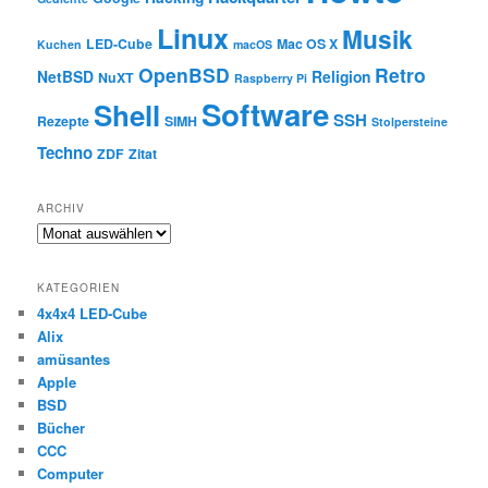
Linux
Musik
LED-Cube
Mac OS X
Kuchen
macOS
OpenBSD
Retro
NetBSD
Religion
NuXT
Raspberry Pi
Software
Shell
SSH
Rezepte
SIMH
Stolpersteine
Techno
ZDF
Zitat
ARCHIV
Archiv
KATEGORIEN
4x4x4 LED-Cube
Alix
amüsantes
Apple
BSD
Bücher
CCC
Computer