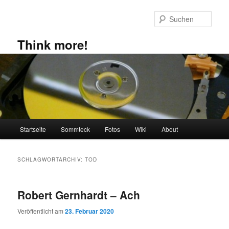
Zum
Zum
primären
sekundären
Such
Inhalt
Inhalt
springen
springen
Think more!
Hauptmenü
Startseite
Sommteck
Fotos
Wiki
About
SCHLAGWORTARCHIV:
TOD
Robert Gernhardt – Ach
Veröffentlicht am
23. Februar 2020