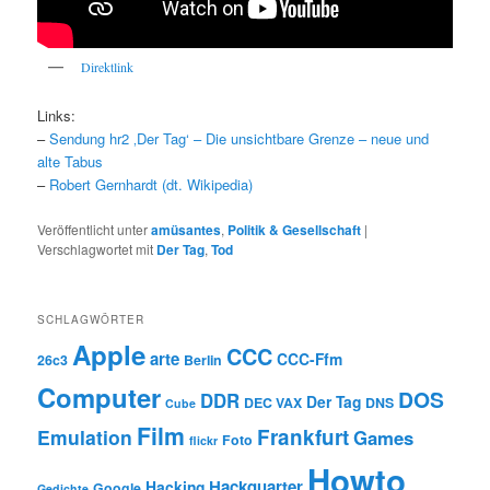
Direktlink
Links:
–
Sendung hr2 ‚Der Tag‘ – Die unsichtbare Grenze – neue und
alte Tabus
–
Robert Gernhardt (dt. Wikipedia)
Veröffentlicht unter
amüsantes
,
Politik & Gesellschaft
|
Verschlagwortet mit
Der Tag
,
Tod
SCHLAGWÖRTER
Apple
CCC
arte
CCC-Ffm
26c3
Berlin
Computer
DOS
DDR
Der Tag
DEC VAX
DNS
Cube
Film
Frankfurt
Emulation
Games
Foto
flickr
Howto
Hackquarter
Hacking
Google
Gedichte