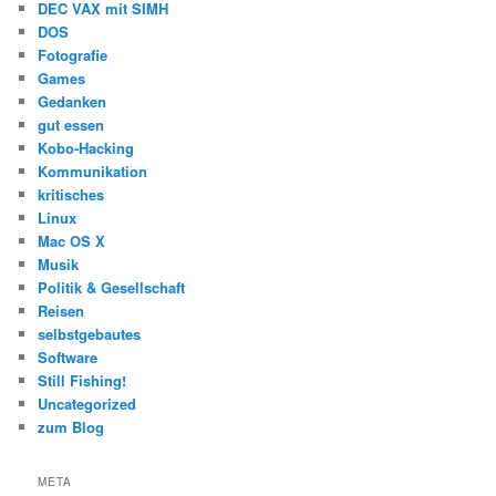
DEC VAX mit SIMH
DOS
Fotografie
Games
Gedanken
gut essen
Kobo-Hacking
Kommunikation
kritisches
Linux
Mac OS X
Musik
Politik & Gesellschaft
Reisen
selbstgebautes
Software
Still Fishing!
Uncategorized
zum Blog
META