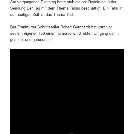
Am vergangenen Dienstag hatte sich die hr2-Redaktion in der
Sendung Der Tag mit dem Thema Tabus beschäftigt. Ein Tabu in
der heutigen Zeit ist das Thema Tod.
Der Frankfurter Schriftsteller Robert Gernhardt hat kurz vor
seinem eigenen Tod einen humorvollen direkten Umgang damit
gesucht und gefunden.: